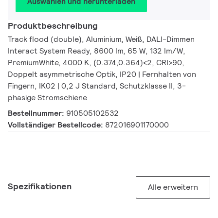
Auswählen und herunterladen
Produktbeschreibung
Track flood (double), Aluminium, Weiß, DALI-Dimmen
Interact System Ready, 8600 lm, 65 W, 132 lm/W,
PremiumWhite, 4000 K, (0.374,0.364)<2, CRI>90,
Doppelt asymmetrische Optik, IP20 | Fernhalten von
Fingern, IK02 | 0,2 J Standard, Schutzklasse II, 3-
phasige Stromschiene
Bestellnummer:
910505102532
Vollständiger Bestellcode:
872016901170000
Spezifikationen
Alle erweitern