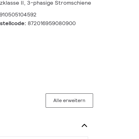
zklasse II, 3-phasige Stromschiene
910505104592
estellcode:
872016959080900
Alle erweitern