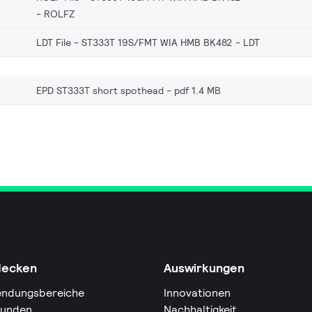
ROLFZ
LDT File - ST333T 19S/FMT WIA HMB BK482
LDT
EPD ST333T short spothead
pdf 1.4 MB
decken
Auswirkungen
ndungsbereiche
Innovationen
Kunden
Nachhaltigkeit