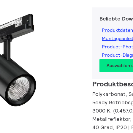
Beliebte Dow
Produktdaten
Montageanlei
Product-Pho
Product-Dia
Auswählen 
Produktbes
Polykarbonat, S
Ready Betriebsge
3000 K, (0.457,0
Metallreflektor,
40 Grad, IP20 | 