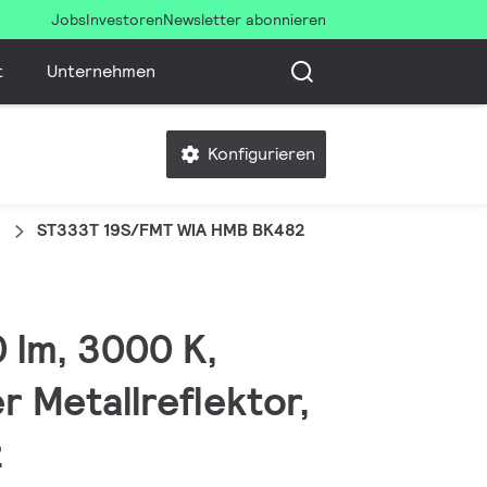
Jobs
Investoren
Newsletter abonnieren
t
Unternehmen
Konfigurieren
ST333T 19S/FMT WIA HMB BK482
0 lm, 3000 K,
r Metallreflektor,
z