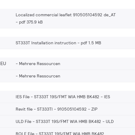
Localized commercial leaflet 910505104592 de_AT
pdf 375.9 kB
ST333T Installation instruction
pdf 1.5 MB
_EU
Mehrere Ressourcen
Mehrere Ressourcen
IES File - ST333T 19S/FMT WIA HMB BK482
IES
Revit file - ST333TI - 910505104592
ZIP
ULD File - ST333T 19S/FMT WIA HMB BK482
ULD
ROLF File - ST333T 19S/FMT WIA HMB BK482