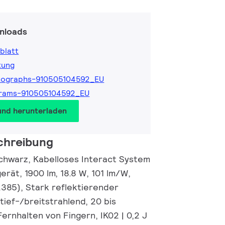
nloads
blatt
tung
tographs-910505104592_EU
grams-910505104592_EU
und herunterladen
chreibung
chwarz, Kabelloses Interact System
rät, 1900 lm, 18.8 W, 101 lm/W,
.385), Stark reflektierender
 tief-/breitstrahlend, 20 bis
Fernhalten von Fingern, IK02 | 0,2 J