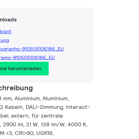
nloads
blatt
tung
tographs-910505106186_EU
grams-910505106186_EU
und herunterladen
chreibung
 mm, Aluminium, Aluminium,
2 Kabeln, DALI-Dimmung, Interact-
el, extern, für zentrale
 2900 lm, 21 W, 138 lm/W, 4000 K,
CM <3, CRI>90, UGR19,