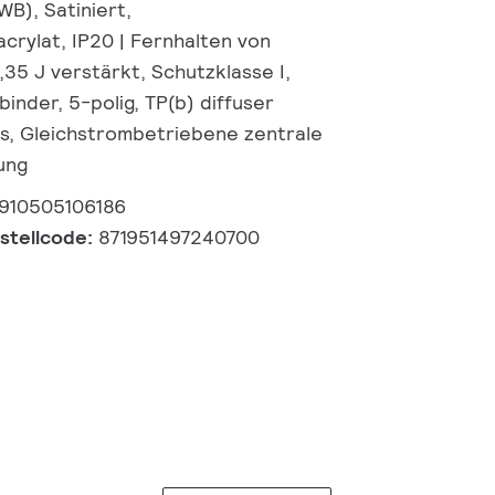
WB), Satiniert,
crylat, IP20 | Fernhalten von
0,35 J verstärkt, Schutzklasse I,
inder, 5-polig, TP(b) diffuser
ass, Gleichstrombetriebene zentrale
ung
910505106186
estellcode:
871951497240700