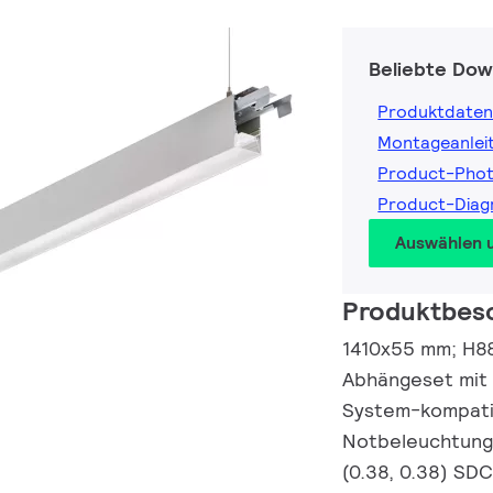
Beliebte Dow
Produktdaten
Montageanlei
Product-Pho
Product-Dia
Auswählen 
Produktbes
1410x55 mm; H88
Abhängeset mit 
System-kompatib
Notbeleuchtung,
(0.38, 0.38) SD