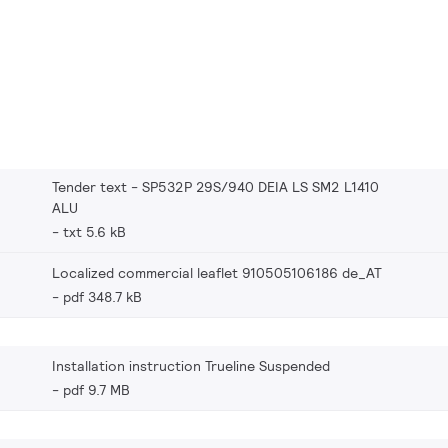
Tender text - SP532P 29S/940 DEIA LS SM2 L1410
ALU
txt 5.6 kB
Localized commercial leaflet 910505106186 de_AT
pdf 348.7 kB
Installation instruction Trueline Suspended
pdf 9.7 MB