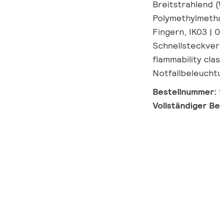
Breitstrahlend (
Polymethylmetha
Fingern, IK03 | 
Schnellsteckverb
flammability cl
Notfallbeleucht
Bestellnummer:
Vollständiger B