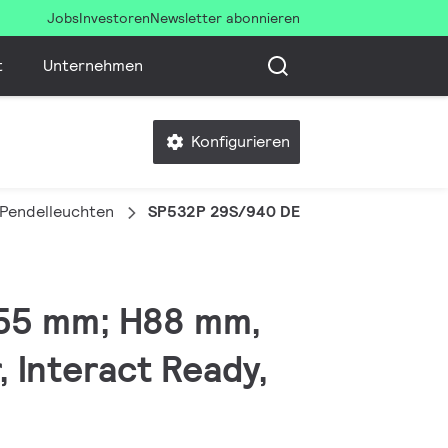
Jobs
Investoren
Newsletter abonnieren
t
Unternehmen
Konfigurieren
-Pendelleuchten
SP532P 29S/940 DEIA LS SM2 L1410 ALU
0x55 mm; H88 mm,
 Interact Ready,