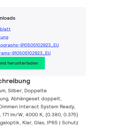
nloads
blatt
tung
tographs-910505102923_EU
grams-910505102923_EU
und herunterladen
chreibung
um, Silber, Doppelte
ung, Abhängeset doppelt,
-Dimmen Interact System Ready,
 171 lm/W, 4000 K, (0.380, 0.375)
loptik, Klar, Glas, IP65 | Schutz