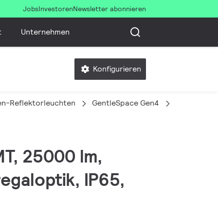
Jobs
Investoren
Newsletter abonnieren
t
Unternehmen
Konfigurieren
en-Reflektorleuchten
GentleSpace Gen4
BY581P 250
MT, 25000 lm,
egaloptik, IP65,