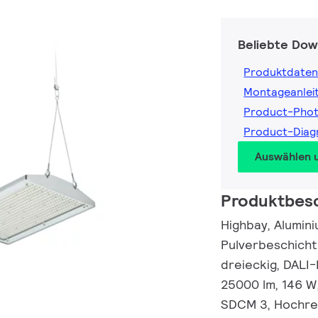
Beliebte Dow
Produktdaten
Montageanlei
Product-Pho
Product-Dia
Auswählen 
Produktbes
Highbay, Alumini
Pulverbeschicht
dreieckig, DALI
25000 lm, 146 W,
SDCM 3, Hochrega