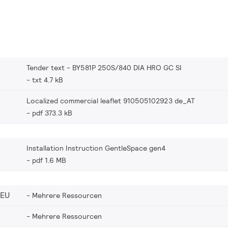
Tender text - BY581P 250S/840 DIA HRO GC SI
txt 4.7 kB
Localized commercial leaflet 910505102923 de_AT
pdf 373.3 kB
Installation Instruction GentleSpace gen4
pdf 1.6 MB
_EU
Mehrere Ressourcen
Mehrere Ressourcen