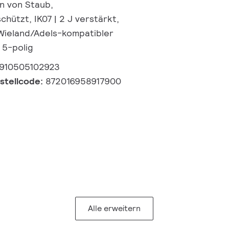
n von Staub,
hützt, IK07 | 2 J verstärkt,
 Wieland/Adels-kompatibler
 5-polig
910505102923
estellcode:
872016958917900
Alle erweitern