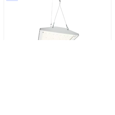
GentleSpace Gen4
98 Produkte
Konfigurieren
Better