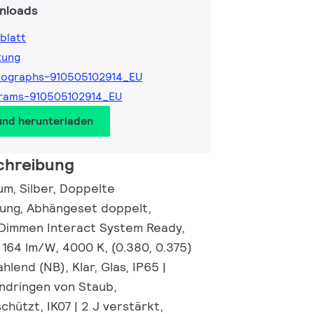
nloads
blatt
tung
tographs-910505102914_EU
rams-910505102914_EU
und herunterladen
chreibung
um, Silber, Doppelte
ung, Abhängeset doppelt,
-Dimmen Interact System Ready,
 164 lm/W, 4000 K, (0.380, 0.375)
hlend (NB), Klar, Glas, IP65 |
ndringen von Staub,
hützt, IK07 | 2 J verstärkt,