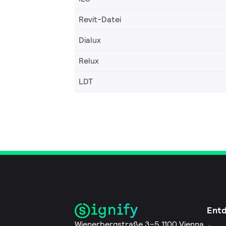
Revit-Datei
Dialux
Relux
LDT
Ent
Wienerbergstraße 3–5 1100 Vienna