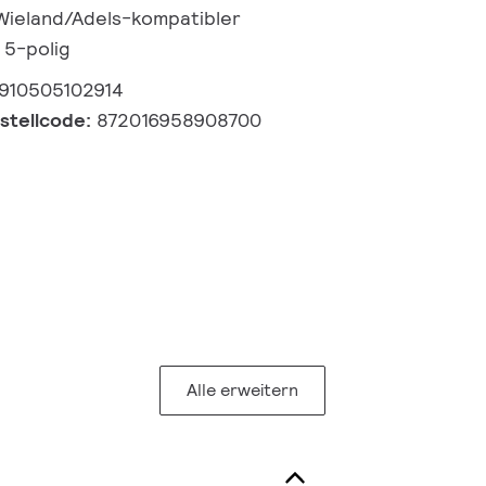
 Wieland/Adels-kompatibler
 5-polig
910505102914
estellcode:
872016958908700
Alle erweitern