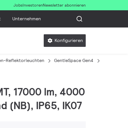
Jobs
Investoren
Newsletter abonnieren
t
Unternehmen
Konfigurieren
en-Reflektorleuchten
GentleSpace Gen4
BY580P 170
MT, 17000 lm, 4000
d (NB), IP65, IK07