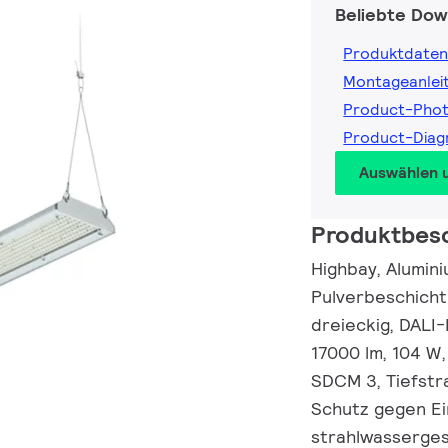
Beliebte Dow
Produktdaten
Montageanlei
Product-Pho
Product-Diag
Auswählen 
Produktbes
Highbay, Alumini
Pulverbeschicht
dreieckig, DALI
17000 lm, 104 W,
SDCM 3, Tiefstra
Schutz gegen Ei
strahlwassergesc