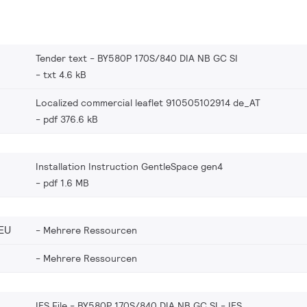
Tender text - BY580P 170S/840 DIA NB GC SI
txt 4.6 kB
Localized commercial leaflet 910505102914 de_AT
pdf 376.6 kB
Installation Instruction GentleSpace gen4
pdf 1.6 MB
EU
Mehrere Ressourcen
Mehrere Ressourcen
IES File - BY580P 170S/840 DIA NB GC SI
IES