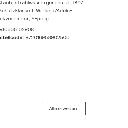
Staub, strahlwassergeschützt, IK07
 Schutzklasse I, Wieland/Adels-
ckverbinder, 5-polig
910505102908
estellcode:
872016958902500
Alle erweitern