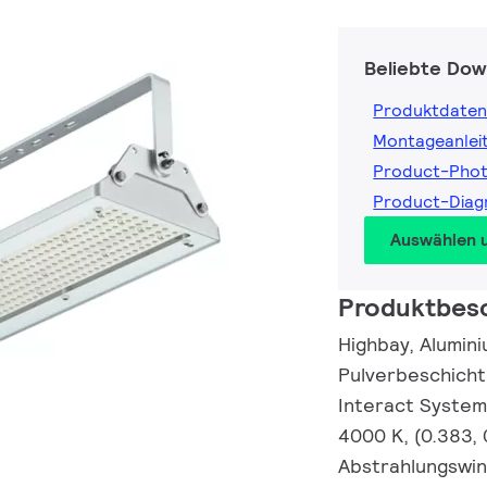
Beliebte Dow
Produktdaten
Montageanlei
Product-Pho
Product-Dia
Auswählen 
Produktbes
Highbay, Alumini
Pulverbeschicht
Interact System
4000 K, (0.383,
Abstrahlungswink