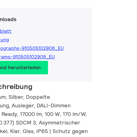
nloads
blatt
tung
tographs-910505102908_EU
grams-910505102908_EU
und herunterladen
chreibung
um, Silber, Doppelte
ung, Ausleger, DALI-Dimmen
 Ready, 17000 lm, 100 W, 170 lm/W,
 0.377) SDCM 3, Asymmetrischer
el, Klar, Glas, IP65 | Schutz gegen