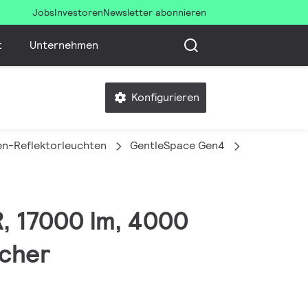
Jobs
Investoren
Newsletter abonnieren
t
Unternehmen
Konfigurieren
en-Reflektorleuchten
GentleSpace Gen4
BY580P 170
R, 17000 lm, 4000
scher