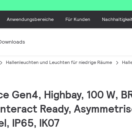
Anwendungsbereiche
Für Kunden
Nachhaltigkei
Downloads
Hallenleuchten und Leuchten für niedrige Räume
Hall
ce Gen4, Highbay, 100 W, B
 Interact Ready, Asymmetri
l, IP65, IK07