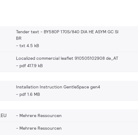
Tender text - BY580P 170S/840 DIA HE ASYM GC SI
BR
txt 4.5 kB
Localized commercial leaflet 910505102908 de_AT
pdf 417.9 kB
Installation Instruction GentleSpace gen4
pdf 1.6 MB
_EU
Mehrere Ressourcen
Mehrere Ressourcen