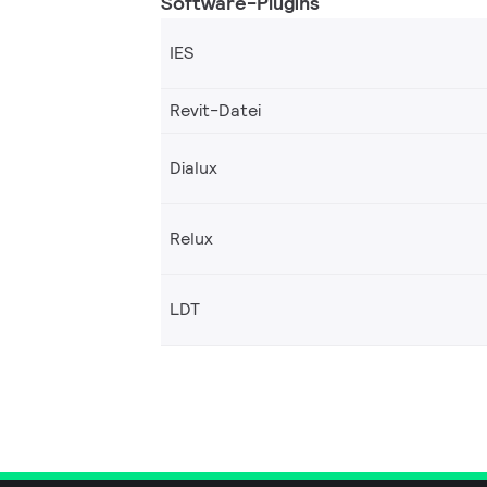
Software-Plugins
IES
Revit-Datei
Dialux
Relux
LDT