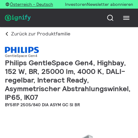
Österreich - Deutsch
Investoren
Newsletter abonnieren
Zurück zur Produktfamilie
GentleSpace Gen4
Philips GentleSpace Gen4, Highbay,
152 W, BR, 25000 lm, 4000 K, DALI-
regelbar, Interact Ready,
Asymmetrischer Abstrahlungswinkel,
IP65, IK07
BY581P 250S/840 DIA ASYM GC SI BR