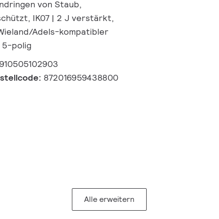
ndringen von Staub,
hützt, IK07 | 2 J verstärkt,
 Wieland/Adels-kompatibler
 5-polig
910505102903
estellcode:
872016959438800
Alle erweitern