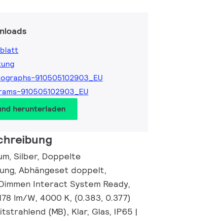
nloads
blatt
tung
tographs-910505102903_EU
grams-910505102903_EU
und herunterladen
chreibung
um, Silber, Doppelte
ung, Abhängeset doppelt,
-Dimmen Interact System Ready,
178 lm/W, 4000 K, (0.383, 0.377)
tstrahlend (MB), Klar, Glas, IP65 |