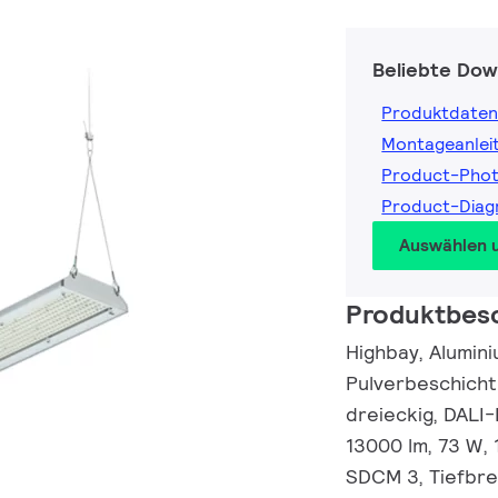
Beliebte Dow
Produktdaten
Montageanlei
Product-Pho
Product-Dia
Auswählen 
Produktbes
Highbay, Alumini
Pulverbeschicht
dreieckig, DALI
13000 lm, 73 W, 
SDCM 3, Tiefbrei