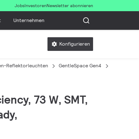
Jobs
Investoren
Newsletter abonnieren
t
Unternehmen
Konfigurieren
en-Reflektorleuchten
GentleSpace Gen4
BY580P 130
ciency, 73 W, SMT,
ady,