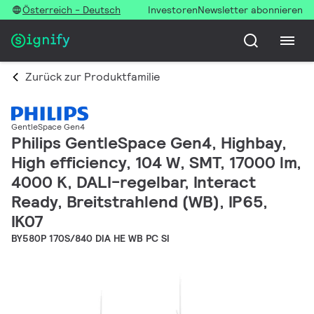
Österreich - Deutsch
Investoren
Newsletter abonnieren
Zurück zur Produktfamilie
GentleSpace Gen4
Philips GentleSpace Gen4, Highbay,
High efficiency, 104 W, SMT, 17000 lm,
4000 K, DALI-regelbar, Interact
Ready, Breitstrahlend (WB), IP65,
IK07
BY580P 170S/840 DIA HE WB PC SI