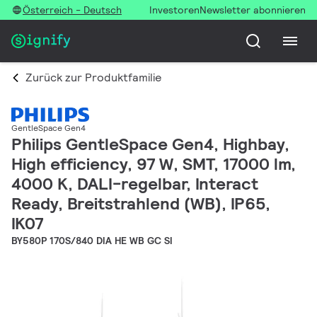
Österreich - Deutsch
Investoren
Newsletter abonnieren
Zurück zur Produktfamilie
GentleSpace Gen4
Philips GentleSpace Gen4, Highbay,
High efficiency, 97 W, SMT, 17000 lm,
4000 K, DALI-regelbar, Interact
Ready, Breitstrahlend (WB), IP65,
IK07
BY580P 170S/840 DIA HE WB GC SI