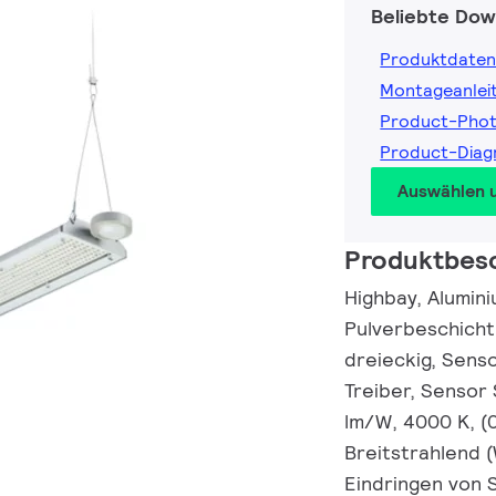
Beliebte Dow
Produktdaten
Montageanlei
Product-Pho
Product-Dia
Auswählen 
Produktbes
Highbay, Alumini
Pulverbeschicht
dreieckig, Sens
Treiber, Sensor 
lm/W, 4000 K, (
Breitstrahlend (
Eindringen von 