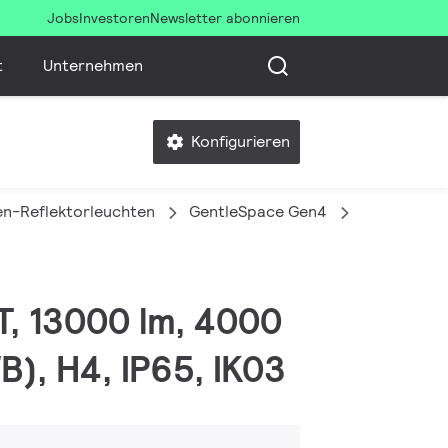
Jobs
Investoren
Newsletter abonnieren
t
Unternehmen
Konfigurieren
en-Reflektorleuchten
GentleSpace Gen4
BY580X 130
T, 13000 lm, 4000
B), H4, IP65, IK03