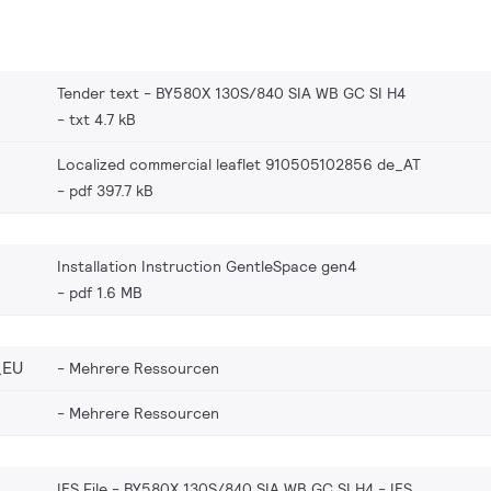
Tender text - BY580X 130S/840 SIA WB GC SI H4
txt 4.7 kB
Localized commercial leaflet 910505102856 de_AT
pdf 397.7 kB
Installation Instruction GentleSpace gen4
pdf 1.6 MB
_EU
Mehrere Ressourcen
Mehrere Ressourcen
IES File - BY580X 130S/840 SIA WB GC SI H4
IES