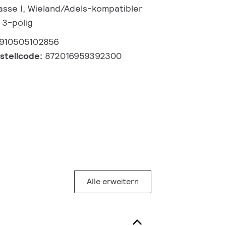
lasse I, Wieland/Adels-kompatibler
 3-polig
910505102856
estellcode:
872016959392300
Alle erweitern