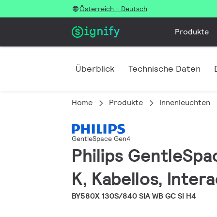
Österreich - Deutsch
Produkte
Überblick
Technische Daten
Home
Produkte
Innenleuchten
GentleSpace Gen4
Philips GentleSpa
K, Kabellos, Inter
BY580X 130S/840 SIA WB GC SI H4