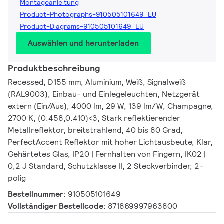
Montageanleitung
Product-Photographs-910505101649_EU
Product-Diagrams-910505101649_EU
Auswählen und herunterladen
Produktbeschreibung
Recessed, D155 mm, Aluminium, Weiß, Signalweiß
(RAL9003), Einbau- und Einlegeleuchten, Netzgerät
extern (Ein/Aus), 4000 lm, 29 W, 139 lm/W, Champagne,
2700 K, (0.458,0.410)<3, Stark reflektierender
Metallreflektor, breitstrahlend, 40 bis 80 Grad,
PerfectAccent Reflektor mit hoher Lichtausbeute, Klar,
Gehärtetes Glas, IP20 | Fernhalten von Fingern, IK02 |
0,2 J Standard, Schutzklasse II, 2 Steckverbinder, 2-
polig
Bestellnummer:
910505101649
Vollständiger Bestellcode:
871869997963800