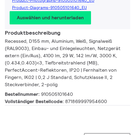
Product-Photographs-910505101640_EU
Product-Diagrams-910505101640_EU
Auswählen und herunterladen
Produktbeschreibung
Recessed, D155 mm, Aluminium, Weiß, Signalweiß
(RAL9003), Einbau- und Einlegeleuchten, Netzgerät
extern (Ein/Aus), 4100 lm, 29 W, 142 lm/W, 3000 K,
(0.434,0.403)<3, Tiefbreitstrahlend (MB),
PerfectAccent-Reflektoren, IP20 | Fernhalten von
Fingern, IK02 | 0,2 J Standard, Schutzklasse II, 2
Steckverbinder, 2-polig
Bestellnummer:
910505101640
Vollständiger Bestellcode:
871869997954600