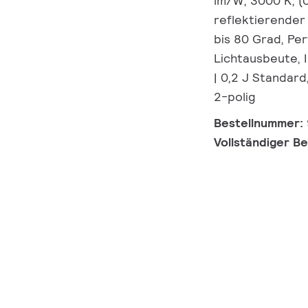
lm/W, 3000 K, (
reflektierender 
bis 80 Grad, Pe
Lichtausbeute, I
| 0,2 J Standard
2-polig
Bestellnummer:
Vollständiger B