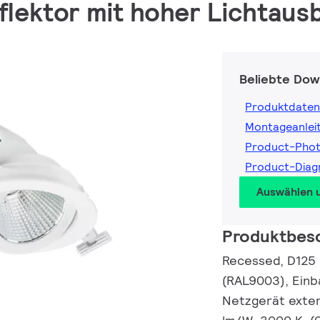
lektor mit hoher Lichtausb
Beliebte Dow
Produktdaten
Montageanlei
Product-Pho
Product-Dia
Auswählen 
Produktbes
Recessed, D125 
(RAL9003), Einb
Netzgerät extern