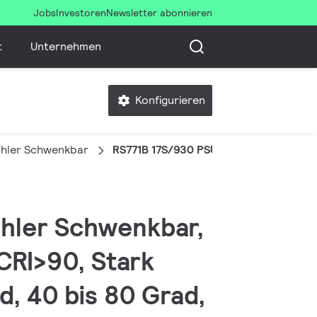
Jobs
Investoren
Newsletter abonnieren
t
Unternehmen
Konfigurieren
hler Schwenkbar
RS771B 17S/930 PSU-E HWB WH
ahler Schwenkbar,
CRI>90, Stark
d, 40 bis 80 Grad,