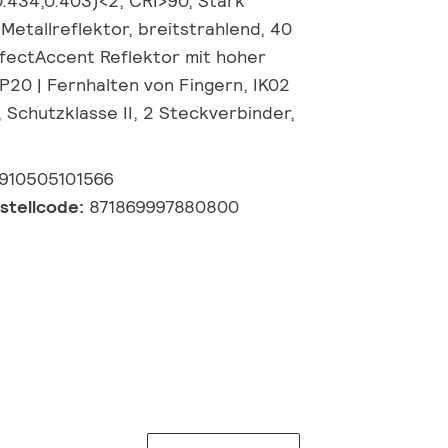
0.434,0.403)<2, CRI>90, Stark
Metallreflektor, breitstrahlend, 40
rfectAccent Reflektor mit hoher
P20 | Fernhalten von Fingern, IK02
, Schutzklasse II, 2 Steckverbinder,
910505101566
estellcode:
871869997880800