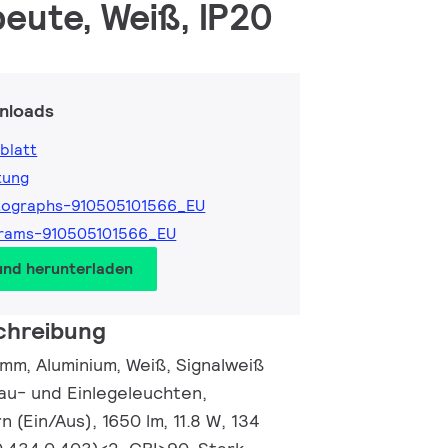
eute, Weiß, IP20
nloads
blatt
tung
tographs-910505101566_EU
grams-910505101566_EU
und herunterladen
chreibung
mm, Aluminium, Weiß, Signalweiß
au- und Einlegeleuchten,
 (Ein/Aus), 1650 lm, 11.8 W, 134