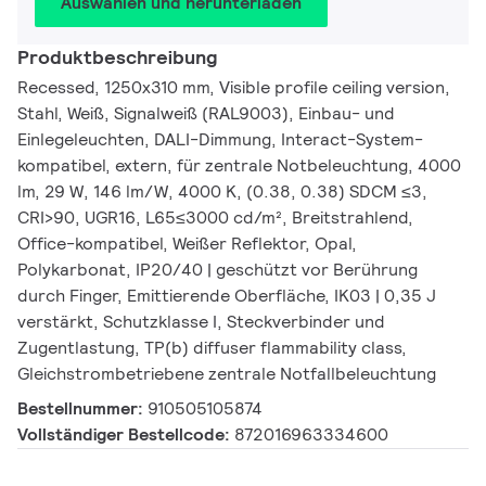
Auswählen und herunterladen
Produktbeschreibung
Recessed, 1250x310 mm, Visible profile ceiling version,
Stahl, Weiß, Signalweiß (RAL9003), Einbau- und
Einlegeleuchten, DALI-Dimmung, Interact-System-
kompatibel, extern, für zentrale Notbeleuchtung, 4000
lm, 29 W, 146 lm/W, 4000 K, (0.38, 0.38) SDCM ≤3,
CRI>90, UGR16, L65≤3000 cd/m², Breitstrahlend,
Office-kompatibel, Weißer Reflektor, Opal,
Polykarbonat, IP20/40 | geschützt vor Berührung
durch Finger, Emittierende Oberfläche, IK03 | 0,35 J
verstärkt, Schutzklasse I, Steckverbinder und
Zugentlastung, TP(b) diffuser flammability class,
Gleichstrombetriebene zentrale Notfallbeleuchtung
Bestellnummer:
910505105874
Vollständiger Bestellcode:
872016963334600