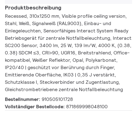
Produktbeschreibung
Recessed, 310x1250 mm, Visible profile ceiling version,
Stahl, Weiß, Signalweiß (RAL9003), Einbau- und
Einlegeleuchten, Sensorfähiges Interact System Ready
Betriebsgerät für zentrale Notfallbeleuchtung, Interact
SC200 Sensor, 3400 lm, 25 W, 139 lm/W, 4000 K, (0.38,
0.38) SDCM ≤3, CRI>90, UGR16, Breitstrahlend, Office-
kompatibel, Weißer Reflektor, Opal, Polykarbonat,
IP20/40 | geschützt vor Berührung durch Finger,
Emittierende Oberfläche, IK03 | 0,35 J verstärkt,
Schutzklasse I, Steckverbinder und Zugentlastung,
Gleichstrombetriebene zentrale Notfallbeleuchtung
Bestellnummer:
910505101728
Vollständiger Bestellcode:
871869998048100