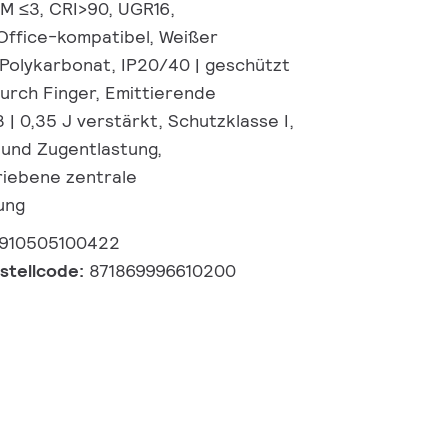
CM ≤3, CRI>90, UGR16,
 Office-kompatibel, Weißer
 Polykarbonat, IP20/40 | geschützt
urch Finger, Emittierende
 | 0,35 J verstärkt, Schutzklasse I,
und Zugentlastung,
riebene zentrale
ung
910505100422
estellcode:
871869996610200