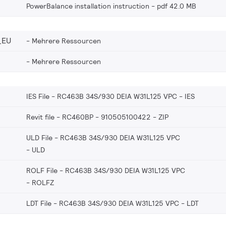
PowerBalance installation instruction
pdf 42.0 MB
_EU
Mehrere Ressourcen
Mehrere Ressourcen
IES File - RC463B 34S/930 DEIA W31L125 VPC
IES
Revit file - RC460BP - 910505100422
ZIP
ULD File - RC463B 34S/930 DEIA W31L125 VPC
ULD
ROLF File - RC463B 34S/930 DEIA W31L125 VPC
ROLFZ
LDT File - RC463B 34S/930 DEIA W31L125 VPC
LDT