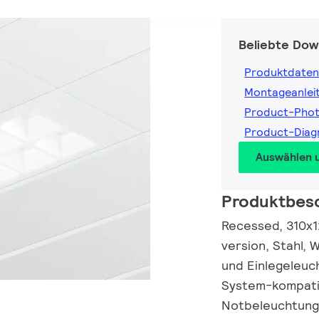
Beliebte Dow
Produktdaten
Montageanlei
Product-Pho
Product-Dia
Auswählen 
Produktbes
Recessed, 310x12
version, Stahl, 
und Einlegeleuc
System-kompatib
Notbeleuchtung,