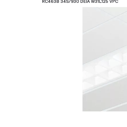
RC463B 34S/930 DEIA W31L125 VPC