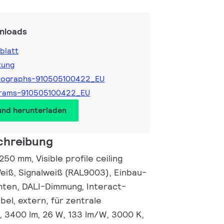
nloads
blatt
tung
tographs-910505100422_EU
grams-910505100422_EU
und herunterladen
chreibung
50 mm, Visible profile ceiling
Weiß, Signalweiß (RAL9003), Einbau-
hten, DALI-Dimmung, Interact-
el, extern, für zentrale
 3400 lm, 26 W, 133 lm/W, 3000 K,