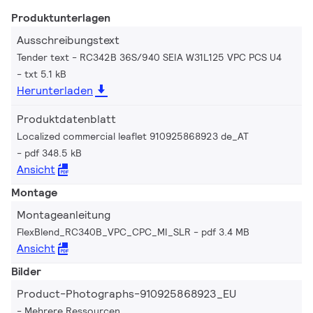
Produktunterlagen
Ausschreibungstext
Tender text - RC342B 36S/940 SEIA W31L125 VPC PCS U4
txt 5.1 kB
Herunterladen
Produktdatenblatt
Localized commercial leaflet 910925868923 de_AT
pdf 348.5 kB
Ansicht
Montage
Montageanleitung
FlexBlend_RC340B_VPC_CPC_MI_SLR
pdf 3.4 MB
Ansicht
Bilder
Product-Photographs-910925868923_EU
Mehrere Ressourcen