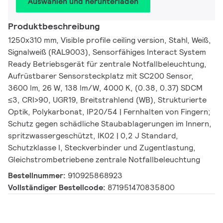
Auswählen und herunterladen
Produktbeschreibung
1250x310 mm, Visible profile ceiling version, Stahl, Weiß,
Signalweiß (RAL9003), Sensorfähiges Interact System
Ready Betriebsgerät für zentrale Notfallbeleuchtung,
Aufrüstbarer Sensorsteckplatz mit SC200 Sensor,
3600 lm, 26 W, 138 lm/W, 4000 K, (0.38, 0.37) SDCM
≤3, CRI>90, UGR19, Breitstrahlend (WB), Strukturierte
Optik, Polykarbonat, IP20/54 | Fernhalten von Fingern;
Schutz gegen schädliche Staubablagerungen im Innern,
spritzwassergeschützt, IK02 | 0,2 J Standard,
Schutzklasse I, Steckverbinder und Zugentlastung,
Gleichstrombetriebene zentrale Notfallbeleuchtung
Bestellnummer:
910925868923
Vollständiger Bestellcode:
871951470835800