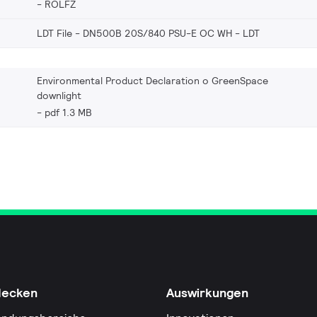
ROLFZ
LDT File - DN500B 20S/840 PSU-E OC WH
LDT
Environmental Product Declaration o GreenSpace
downlight
pdf 1.3 MB
decken
Auswirkungen