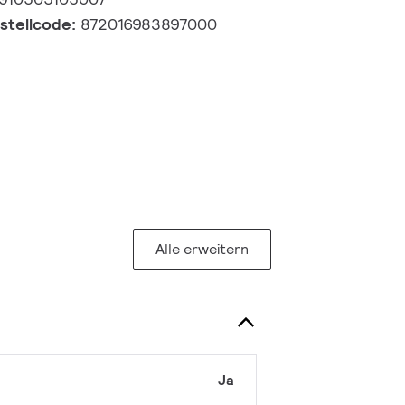
estellcode:
872016983897000
Alle erweitern
Ja