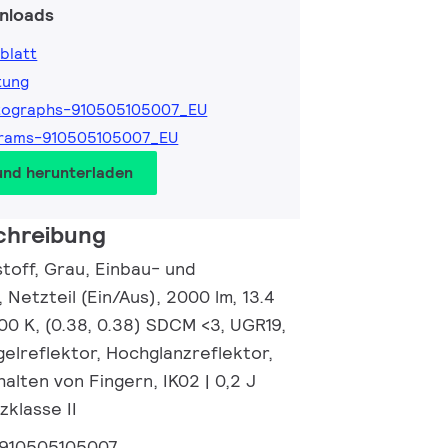
nloads
blatt
tung
tographs-910505105007_EU
grams-910505105007_EU
und herunterladen
chreibung
toff, Grau, Einbau- und
 Netzteil (Ein/Aus), 2000 lm, 13.4
00 K, (0.38, 0.38) SDCM <3, UGR19,
elreflektor, Hochglanzreflektor,
halten von Fingern, IK02 | 0,2 J
zklasse II
910505105007