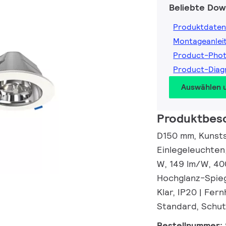
Beliebte Dow
Produktdaten
Montageanlei
Product-Pho
Product-Dia
Auswählen 
Produktbes
D150 mm, Kunsts
Einlegeleuchten,
W, 149 lm/W, 40
Hochglanz-Spieg
Klar, IP20 | Fern
Standard, Schut
Bestellnummer: