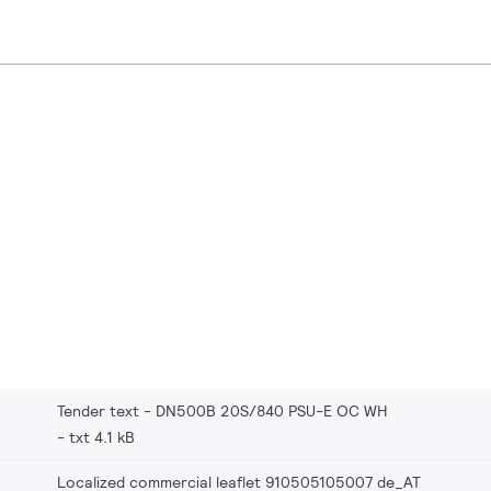
Tender text - DN500B 20S/840 PSU-E OC WH
txt 4.1 kB
Localized commercial leaflet 910505105007 de_AT