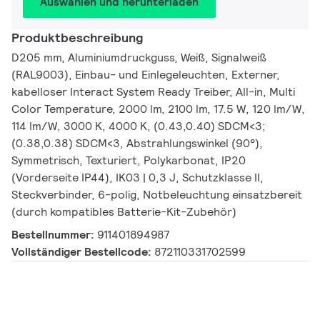
Auswählen und herunterladen
Produktbeschreibung
D205 mm, Aluminiumdruckguss, Weiß, Signalweiß
(RAL9003), Einbau- und Einlegeleuchten, Externer,
kabelloser Interact System Ready Treiber, All-in, Multi
Color Temperature, 2000 lm, 2100 lm, 17.5 W, 120 lm/W,
114 lm/W, 3000 K, 4000 K, (0.43,0.40) SDCM<3;
(0.38,0.38) SDCM<3, Abstrahlungswinkel (90°),
Symmetrisch, Texturiert, Polykarbonat, IP20
(Vorderseite IP44), IK03 | 0,3 J, Schutzklasse II,
Steckverbinder, 6-polig, Notbeleuchtung einsatzbereit
(durch kompatibles Batterie-Kit-Zubehör)
Bestellnummer:
911401894987
Vollständiger Bestellcode:
872110331702599