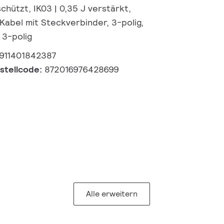
hützt, IK03 | 0,35 J verstärkt,
 Kabel mit Steckverbinder, 3-polig,
 3-polig
911401842387
estellcode:
872016976428699
Alle erweitern