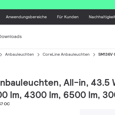
Anwendungsbereiche
Für Kunden
Nachhaltigkei
Downloads
Anbauleuchten
CoreLine Anbauleuchten
SM136V 
nbauleuchten, All-in, 43.5 
0 lm, 4300 lm, 6500 lm, 30
57 OC