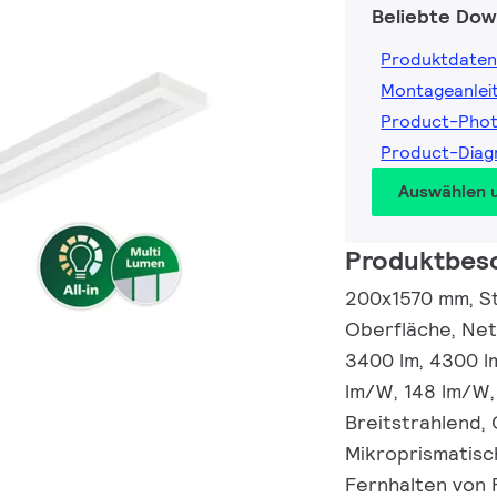
Beliebte Dow
Produktdaten
Montageanlei
Product-Pho
Product-Diag
Auswählen 
Produktbes
200x1570 mm, St
Oberfläche, Netz
3400 lm, 4300 lm
lm/W, 148 lm/W,
Breitstrahlend,
Mikroprismatisc
Fernhalten von 