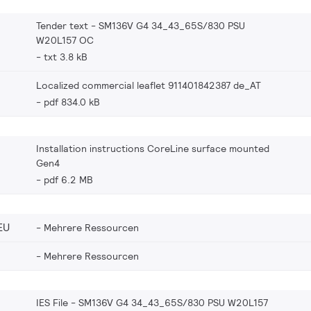
Tender text - SM136V G4 34_43_65S/830 PSU
W20L157 OC
txt 3.8 kB
Localized commercial leaflet 911401842387 de_AT
pdf 834.0 kB
Installation instructions CoreLine surface mounted
Gen4
pdf 6.2 MB
EU
Mehrere Ressourcen
Mehrere Ressourcen
IES File - SM136V G4 34_43_65S/830 PSU W20L157