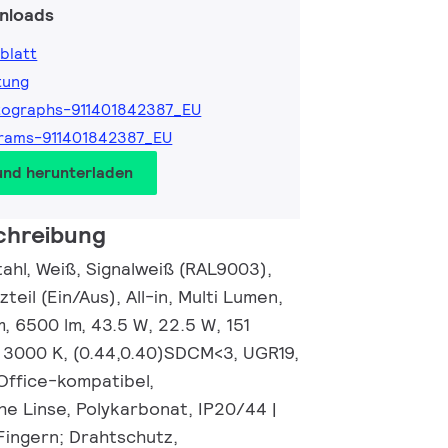
nloads
blatt
tung
tographs-911401842387_EU
rams-911401842387_EU
und herunterladen
chreibung
ahl, Weiß, Signalweiß (RAL9003),
teil (Ein/Aus), All-in, Multi Lumen,
, 6500 lm, 43.5 W, 22.5 W, 151
 3000 K, (0.44,0.40)SDCM<3, UGR19,
 Office-kompatibel,
he Linse, Polykarbonat, IP20/44 |
Fingern; Drahtschutz,