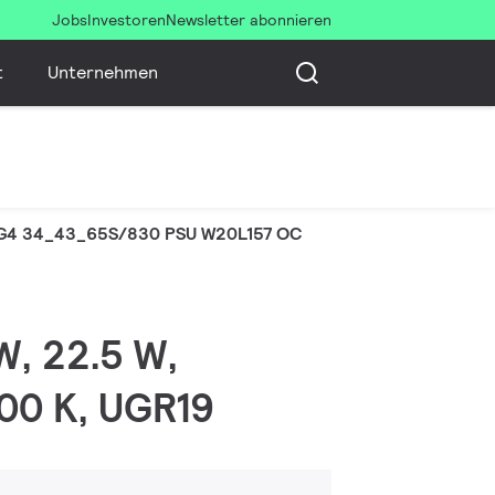
Jobs
Investoren
Newsletter abonnieren
t
Unternehmen
G4 34_43_65S/830 PSU W20L157 OC
W, 22.5 W,
00 K, UGR19