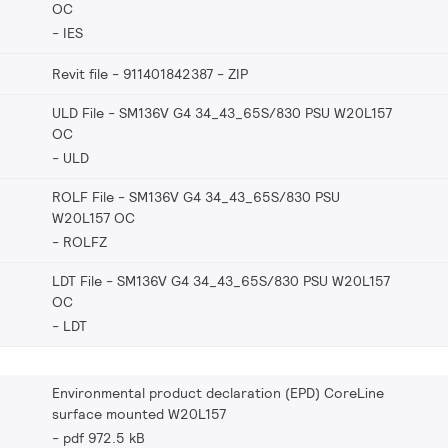
OC
IES
Revit file - 911401842387
ZIP
ULD File - SM136V G4 34_43_65S/830 PSU W20L157
OC
ULD
ROLF File - SM136V G4 34_43_65S/830 PSU
W20L157 OC
ROLFZ
LDT File - SM136V G4 34_43_65S/830 PSU W20L157
OC
LDT
Environmental product declaration (EPD) CoreLine
surface mounted W20L157
pdf 972.5 kB