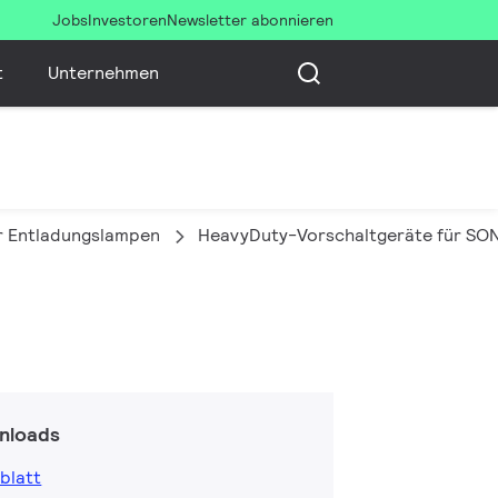
Jobs
Investoren
Newsletter abonnieren
t
Unternehmen
r Entladungslampen
HeavyDuty-Vorschaltgeräte für S
nloads
blatt