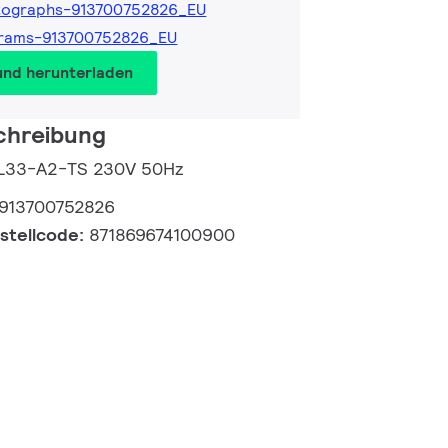
tographs-913700752826_EU
grams-913700752826_EU
und herunterladen
chreibung
0 L33-A2-TS 230V 50Hz
913700752826
estellcode:
871869674100900