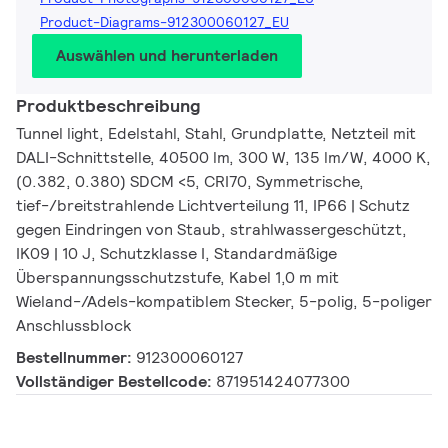
Product-Diagrams-912300060127_EU
Auswählen und herunterladen
Produktbeschreibung
Tunnel light, Edelstahl, Stahl, Grundplatte, Netzteil mit
DALI-Schnittstelle, 40500 lm, 300 W, 135 lm/W, 4000 K,
(0.382, 0.380) SDCM <5, CRI70, Symmetrische,
tief-/breitstrahlende Lichtverteilung 11, IP66 | Schutz
gegen Eindringen von Staub, strahlwassergeschützt,
IK09 | 10 J, Schutzklasse I, Standardmäßige
Überspannungsschutzstufe, Kabel 1,0 m mit
Wieland-/Adels-kompatiblem Stecker, 5-polig, 5-poliger
Anschlussblock
Bestellnummer:
912300060127
Vollständiger Bestellcode:
871951424077300