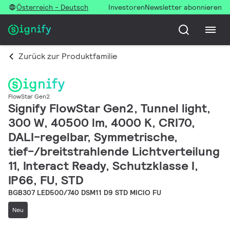
Österreich - Deutsch
Investoren
Newsletter abonnieren
Zurück zur Produktfamilie
FlowStar Gen2
Signify FlowStar Gen2, Tunnel light,
300 W, 40500 lm, 4000 K, CRI70,
DALI-regelbar, Symmetrische,
tief-/breitstrahlende Lichtverteilung
11, Interact Ready, Schutzklasse I,
IP66, FU, STD
BGB307 LED500/740 DSM11 D9 STD MICIO FU
Neu