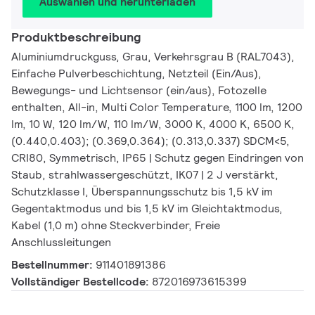
Auswählen und herunterladen
Produktbeschreibung
Aluminiumdruckguss, Grau, Verkehrsgrau B (RAL7043),
Einfache Pulverbeschichtung, Netzteil (Ein/Aus),
Bewegungs- und Lichtsensor (ein/aus), Fotozelle
enthalten, All-in, Multi Color Temperature, 1100 lm, 1200
lm, 10 W, 120 lm/W, 110 lm/W, 3000 K, 4000 K, 6500 K,
(0.440,0.403); (0.369,0.364); (0.313,0.337) SDCM<5,
CRI80, Symmetrisch, IP65 | Schutz gegen Eindringen von
Staub, strahlwassergeschützt, IK07 | 2 J verstärkt,
Schutzklasse I, Überspannungsschutz bis 1,5 kV im
Gegentaktmodus und bis 1,5 kV im Gleichtaktmodus,
Kabel (1,0 m) ohne Steckverbinder, Freie
Anschlussleitungen
Bestellnummer:
911401891386
Vollständiger Bestellcode:
872016973615399