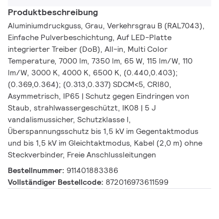
Produktbeschreibung
Aluminiumdruckguss, Grau, Verkehrsgrau B (RAL7043),
Einfache Pulverbeschichtung, Auf LED-Platte
integrierter Treiber (DoB), All-in, Multi Color
Temperature, 7000 lm, 7350 lm, 65 W, 115 lm/W, 110
lm/W, 3000 K, 4000 K, 6500 K, (0.440,0.403);
(0.369,0.364); (0.313,0.337) SDCM<5, CRI80,
Asymmetrisch, IP65 | Schutz gegen Eindringen von
Staub, strahlwassergeschützt, IK08 | 5 J
vandalismussicher, Schutzklasse I,
Überspannungsschutz bis 1,5 kV im Gegentaktmodus
und bis 1,5 kV im Gleichtaktmodus, Kabel (2,0 m) ohne
Steckverbinder, Freie Anschlussleitungen
Bestellnummer:
911401883386
Vollständiger Bestellcode:
872016973611599