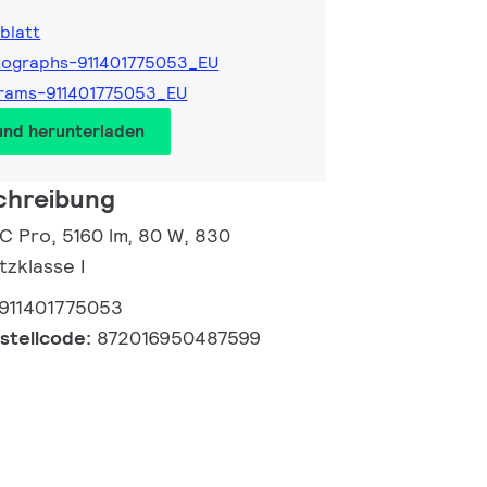
blatt
tographs-911401775053_EU
rams-911401775053_EU
und herunterladen
chreibung
 C Pro, 5160 lm, 80 W, 830
zklasse I
911401775053
estellcode:
872016950487599