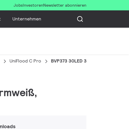
Jobs
Investoren
Newsletter abonnieren
t
Unternehmen
UniFlood C Pro
BVP373 30LED 30K 220V 10 80W HP
armweiß,
nloads