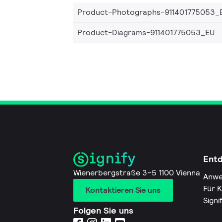
Product-Photographs-911401775053_
Product-Diagrams-911401775053_EU
Ent
Wienerbergstraße 3–5 1100 Vienna
Anwe
Für 
Kontaktieren Sie uns
Signi
Folgen Sie uns