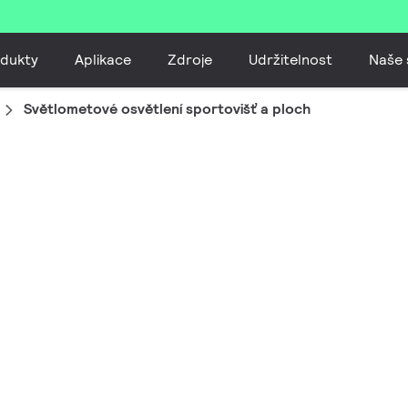
dukty
Aplikace
Zdroje
Udržitelnost
Naše 
Světlometové osvětlení sportovišť a ploch