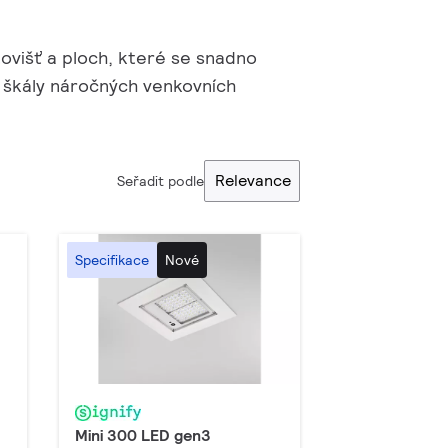
ovišť a ploch, které se snadno
ké škály náročných venkovních
Relevance
Seřadit podle
Specifikace
Nové
Mini 300 LED gen3