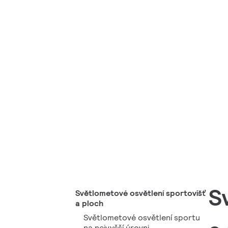
S
Světlometové osvětlení sportovišť
a ploch
Světlometové osvětlení sportu
na nejvyšší úrovni