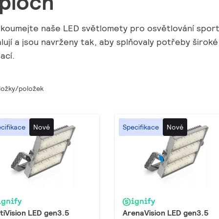
 ploch
koumejte naše LED světlomety pro osvětlování sport
alují a jsou navrženy tak, aby splňovaly potřeby širo
ací.
ložky/položek
cifikace
Nové
Specifikace
Nové
tiVision LED gen3.5
ArenaVision LED gen3.5