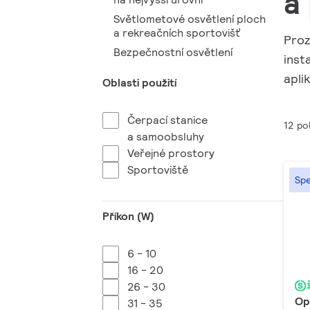
a
Světlometové osvětlení ploch
a rekreačních sportovišť
Proz
Bezpečnostní osvětlení
inst
aplik
Oblasti použití
Čerpací stanice
12 po
a samoobsluhy
Veřejné prostory
Sportoviště
Spe
Příkon (W)
6 - 10
16 - 20
26 - 30
Op
31 - 35