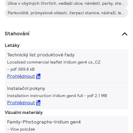
uvědomuje vliv světla na životní prostředí a biodiverzitu, jsme
Ulice v obytných čtvrtích, vedlejší ulice, náměstí, parky, stezky pro cyklisty a chodce, hřiště
řadu Iridium gen4 vybavili speciálními světelnými schématy,
Parkoviště, průmyslové oblasti, čerpací stanice, nádraží, letiště, přístavy, vodní trasy
které pomáhají udržovat optimální ekosystém pro netopýry
nebo zachovávat tmavou noční oblohu. Iridium gen4 je svítidlo
hodnocené jako nejlepší ve své třídě z hlediska účinnosti
Stahování
a světelného toku ve srovnání s dalšími svítidly v řadě,
Letáky
v nejrůznějších oblastech použití.
Technický list produktové řady
Localized commercial leaflet Iridium gen4 cs_CZ
pdf 399.8 kB
Prohlédnout
Instalační pokyny
Installation instruction Iridium gen4 full
pdf 2.1 MB
Prohlédnout
Vizuální materiály
Family-Photographs-Iridium gen4
Více položek