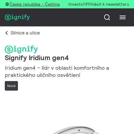
Česká republika - Čeština
Investoři
Přihlásit k newsletteru
Silnice a ulice
Signify Iridium gen4
Iridium gen4 – lídr v oblasti komfortního a
praktického uličního osvětlení
Nové