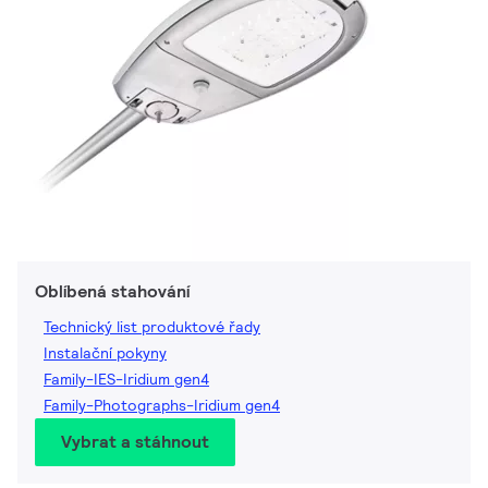
Oblíbená stahování
Technický list produktové řady
Instalační pokyny
Family-IES-Iridium gen4
Family-Photographs-Iridium gen4
Vybrat a stáhnout