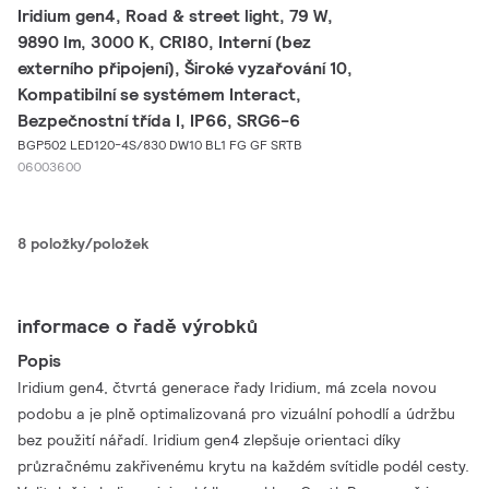
Iridium gen4, Road & street light, 79 W,
9890 lm, 3000 K, CRI80, Interní (bez
externího připojení), Široké vyzařování 10,
Kompatibilní se systémem Interact,
Bezpečnostní třída I, IP66, SRG6-6
BGP502 LED120-4S/830 DW10 BL1 FG GF SRTB
06003600
8 položky/položek
informace o řadě výrobků
Popis
Iridium gen4, čtvrtá generace řady Iridium, má zcela novou
podobu a je plně optimalizovaná pro vizuální pohodlí a údržbu
bez použití nářadí. Iridium gen4 zlepšuje orientaci díky
průzračnému zakřivenému krytu na každém svítidle podél cesty.