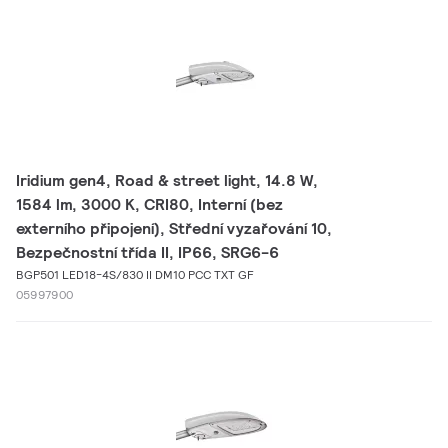
Iridium gen4, Road & street light, 14.8 W,
1584 lm, 3000 K, CRI80, Interní (bez
externího připojení), Střední vyzařování 10,
Bezpečnostní třída II, IP66, SRG6-6
BGP501 LED18-4S/830 II DM10 PCC TXT GF
05997900