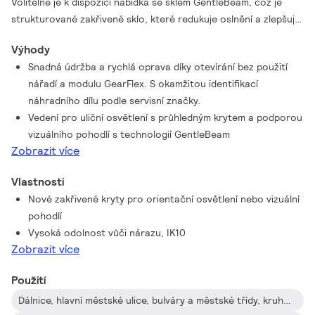
Volitelně je k dispozici nabídka se sklem GentleBeam, což je
strukturované zakřivené sklo, které redukuje oslnění a zlepšuje
vizuální pohodlí při zachování správného rozptylu světla.
Výhody
Svítidlo je vybaveno novým modulem GearFlex, který stačí
Snadná údržba a rychlá oprava díky otevírání bez použití
zapojit a je okamžitě připraven k použití. To zajišťuje
nářadí a modulu GearFlex. S okamžitou identifikací
zjednodušenou údržbu a proces opravy s použitím náhradních
náhradního dílu podle servisní značky.
dílů. Toto zcela přepracované svítidlo má podobně jako u řady
Vedení pro uliční osvětlení s průhledným krytem a podporou
Luma gen2 otevírání bez nutnosti použití nářadí. Veškeré
vizuálního pohodlí s technologií GentleBeam
elektrické součásti se nacházejí ve snadno přístupné schránce
Zobrazit více
v těle modulu, která zaručuje snadnou manipulaci. Došlo
i k přepracování kabelové průchodky a přístup shora dolů bez
Vlastnosti
nářadí umožňuje snazší přístup k součástem předřadníku.
Nové zakřivené kryty pro orientační osvětlení nebo vizuální
Iridium gen4 nabízí veškerou konektivitu a možnosti regulace,
pohodlí
které jsou v současnosti k dispozici. Díky rozhraní System
Vysoká odolnost vůči nárazu, IK10
Ready je možné svítidla spárovat nejen se systémy pro správu
Zobrazit více
osvětlení jako například Interact City, ale i se stávajícími
a budoucími inovacemi snímačů. Montáž je také snadnější
Použití
a rychlejší a díky servisnímu štítku máte přímo na místě přístup
Dálnice, hlavní městské ulice, bulváry a městské třídy, kruhové objezdy, přechody pro chodce
k veškeré související dokumentaci. Jako společnost, která si