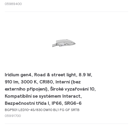
05989400
Iridium gen4, Road & street light, 8.9 W,
910 lm, 3000 K, CRI80, Interní (bez
externího připojení), Široké vyzařování 10,
Kompatibilní se systémem Interact,
Bezpečnostní třída I, IP66, SRG6-6
BGP501 LED10-4S/830 DW10 BL1 FG GF SRTB
05991700