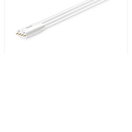
CorePro LED PLL
21 výrobků
Stahování