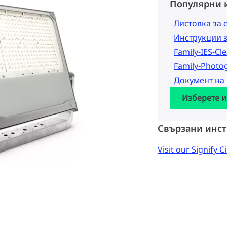
Популярни 
Листовка за 
Инструкции 
Family-IES-Cl
Family-Photo
Документ на
Изберете и
Свързани инст
Visit our Signify C