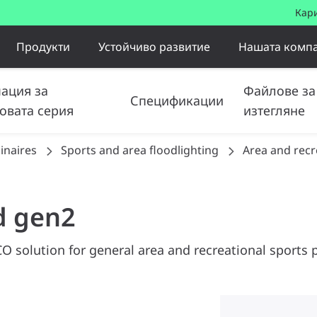
Кар
Продукти
Устойчиво развитие
Нашата комп
ация за
Файлове за
Спецификации
овата серия
изтегляне
inaires
Sports and area floodlighting
Area and recr
od gen2
O solution for general area and recreational sports 