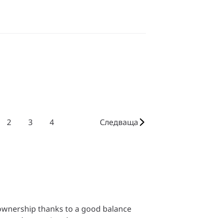
2
3
4
Следваща
 ownership thanks to a good balance