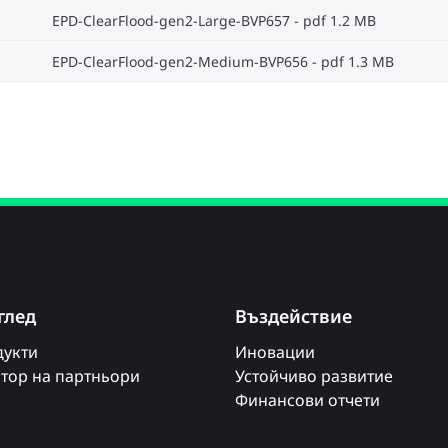
EPD-ClearFlood-gen2-Large-BVP657
pdf 1.2 MB
EPD-ClearFlood-gen2-Medium-BVP656
pdf 1.3 MB
глед
Въздействие
укти
Иновации
тор на партньори
Устойчиво развитие
Финансови отчети