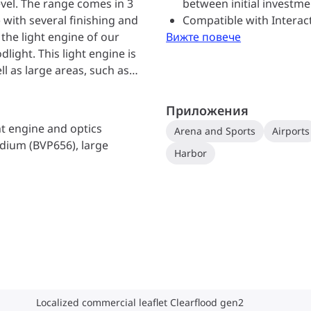
evel. The range comes in 3
between initial investme
with several finishing and
Compatible with Interac
 the light engine of our
Вижте повече
light. This light engine is
ll as large areas, such as
 storage area. Now an
vailability of connected
Приложения
egrated on the floodlight
t engine and optics
Arena and Sports
Airports
cket. The product range is
edium (BVP656), large
Harbor
Localized commercial leaflet Clearflood gen2