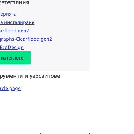
изтегляния
серията
за инсталиране
earflood gen2
graphs-Clearflood gen2
 EcoDesign
 изтеглете
рументи и уебсайтове
ircle page