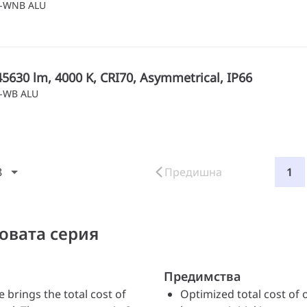
5-WNB ALU
45630 lm, 4000 K, CRI70, Asymmetrical, IP66
5-WB ALU
8
Предишна
1
овата серия
Предимства
 brings the total cost of
Optimized total cost of