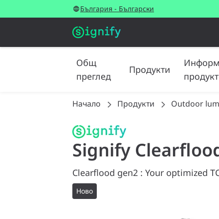
България - Български
Общ
Информ
Продукти
преглед
продукт
Начало
Продукти
Outdoor lum
Signify Clearflo
Clearflood gen2 : Your optimized TC
Ново