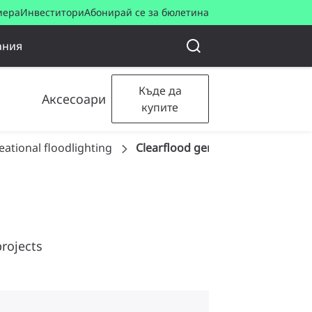
иера
Инвеститори
Абонирай се за бюлетина
ания
Къде да
Аксесоари
купите
eational floodlighting
Clearflood gen2
projects