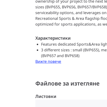
ownership of your project to the next l
sizes (BVP655, BVP656, BVP657/BVP658) 
serviceability options, and leverages on
Recreational Sports & Area flagship flood
optimized for sports applications, as we
logistical hubs, outdoor car parks and
innovative design approach allows the a
Характеристики
options such as the SR socket, fully int
Features dedicated Sports&Area ligh
housing, and a multi-sensor on the bra
3 different sizes : small (BVP655), m
compatible with Interact systems.
(BVP657 and BVP658)
Вижте повече
Файлове за изтегляне
Листовки