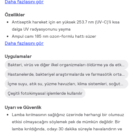
Daha fazlasını gör
Özellikler
Antiseptik hareket için en yüksek 253.7 nm (UV-C)'li kısa
dalga UV radyasyonunu yayma
Ampul camı 185 nm ozon-formlu hattı süzer
Daha fazlasını gör
Uygulamalar
Bakteri, virüs ve diğer ilkel organizmaları öldürme ya da etkisiz hale getirme
Hastanelerde, bakteriyel araştırmalarda ve farmasötik ortamlarda ve mandıra, bira fabrikaları ve fırınlar gibi yiyecek endüstrilerinde hava, su ve yüzey dezenfektesi
İçme suyu, atık su, yüzme havuzları, klima sistemleri, soğutma odaları, ambalaj maddeleri vb.nin dezenfektesi
Çeşitli fotokimyasal işlemlerde kullanılır
Uyarı ve Güvenlik
Lamba kırılmasının sağlığınız üzerinde herhangi bir olumsuz
etkisi olmayacağını söylemek pek de mümkün değildir. Bir
lamba kırıldığında, odayı 30 dakika süreyle havalandırın ve