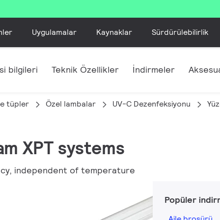
nler
Uygulamalar
Kaynaklar
Sürdürülebilirlik
i bilgileri
Teknik Özellikler
İndirmeler
Aksesua
e tüpler
Özel lambalar
UV-C Dezenfeksiyonu
Yüz
gam XPT systems
cy, independent of temperature
Popüler indir
Aile broşürü