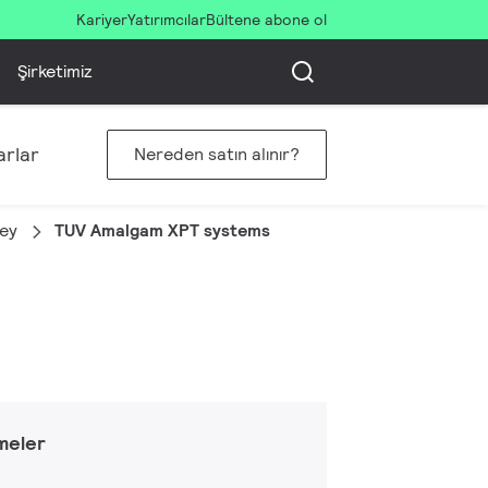
Kariyer
Yatırımcılar
Bültene abone ol
Şirketimiz
rlar
Nereden satın alınır?
ey
TUV Amalgam XPT systems
meler