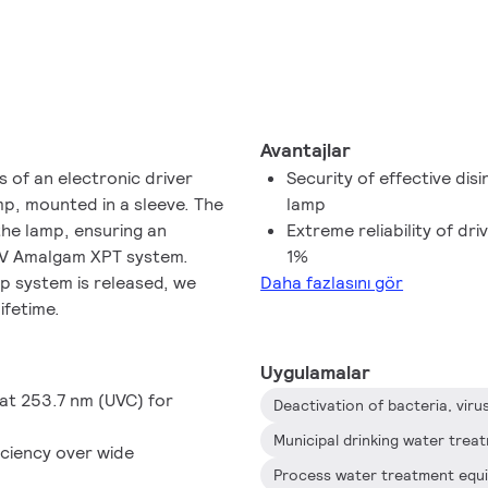
Avantajlar
 of an electronic driver
Security of effective disi
p, mounted in a sleeve. The
lamp
 the lamp, ensuring an
Extreme reliability of dri
UV Amalgam XPT system.
1%
mp system is released, we
Daha fazlasını gör
ifetime.
Uygulamalar
at 253.7 nm (UVC) for
Deactivation of bacteria, vir
Municipal drinking water tre
iciency over wide
Process water treatment equ