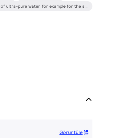
Equipment for the production of ultra-pure water, for example for the semiconductor, pharmaceuticals and cosmetics industry (ozone version)
Görüntüle