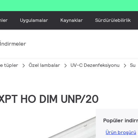
nler
Uygulamalar
Kaynaklar
Sürdürülebilirlik
İndirmeler
e tüpler
Özel lambalar
UV-C Dezenfeksiyonu
Su
 XPT HO DIM UNP/20
Popüler indir
Ürün broşürü