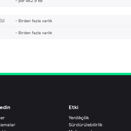
pdf 462.9 kB
EU
Birden fazla varlık
Birden fazla varlık
edin
Etki
ler
Yenilikçilik
lamalar
Sürdürülebilirlik