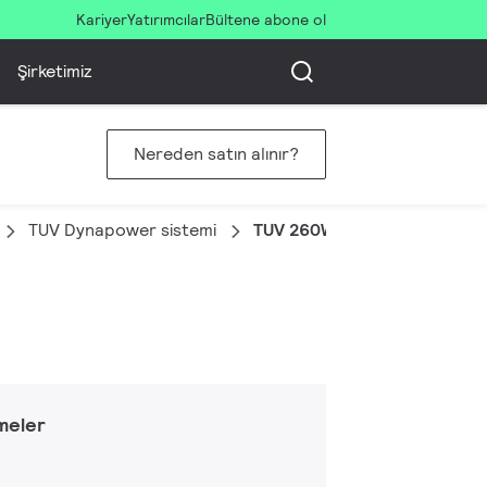
Kariyer
Yatırımcılar
Bültene abone ol
Şirketimiz
Nereden satın alınır?
TUV Dynapower sistemi
TUV 260W XPT HO DIM UNP/
meler