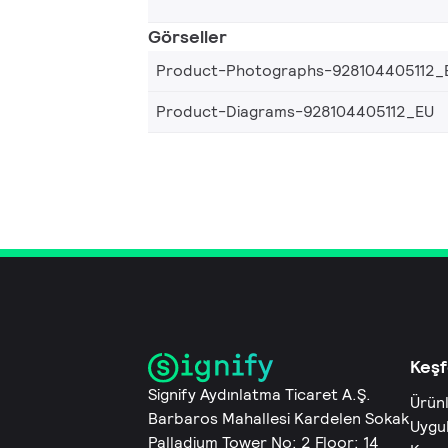
Görseller
Product-Photographs-928104405112_
Product-Diagrams-928104405112_EU
Keşf
Signify Aydınlatma Ticaret A.Ş.
Ürün
Barbaros Mahallesi Kardelen Sokak
Uygu
Palladium Tower No: 2 Floor: 14