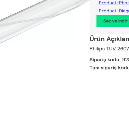
Product-Pho
Product-Diag
Seç ve indir
Ürün Açıkla
Philips TUV 26
Sipariş kodu:
92
Tam sipariş kod