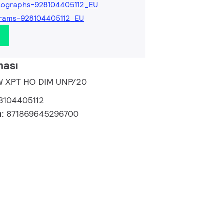
tographs-928104405112_EU
rams-928104405112_EU
ması
0W XPT HO DIM UNP/20
8104405112
u:
871869645296700