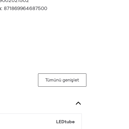
9002021502
u:
871869964687500
Tümünü genişlet
LEDtube