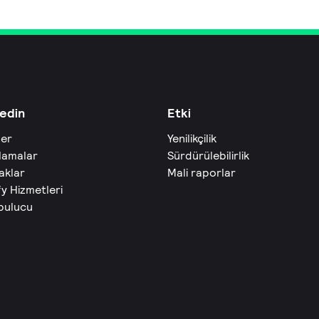
edin
Etki
ler
Yenilikçilik
lamalar
Sürdürülebilirlik
aklar
Mali raporlar
fy Hizmetleri
 bulucu