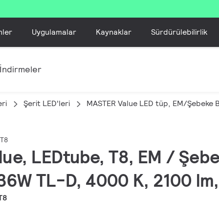
nler
Uygulamalar
Kaynaklar
Sürdürülebilirlik
İndirmeler
ri
Şerit LED'leri
MASTER Value LED tüp, EM/Şebeke B
 T8
lue, LEDtube, T8, EM / Şeb
36W TL-D, 4000 K, 2100 lm,
T8