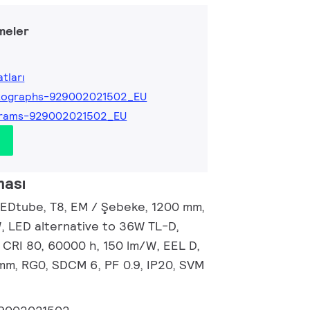
meler
tları
tographs-929002021502_EU
grams-929002021502_EU
ması
EDtube, T8, EM / Şebeke, 1200 mm,
, LED alternative to 36W TL-D,
 CRI 80, 60000 h, 150 lm/W, EEL D,
mm, RG0, SDCM 6, PF 0.9, IP20, SVM