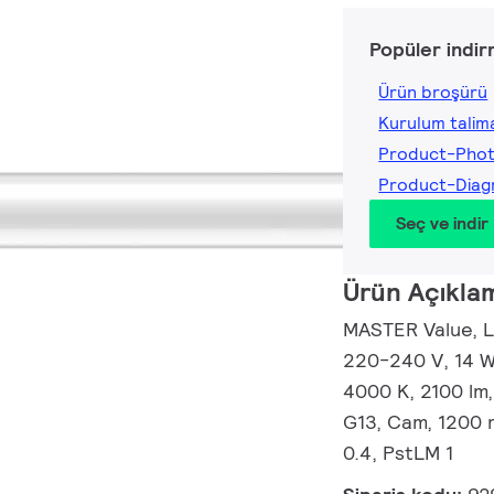
Popüler indir
Ürün broşürü
Kurulum talima
Product-Pho
Product-Dia
Seç ve indir
Ürün Açıkla
MASTER Value, L
220-240 V, 14 W
4000 K, 2100 lm,
G13, Cam, 1200 
0.4, PstLM 1