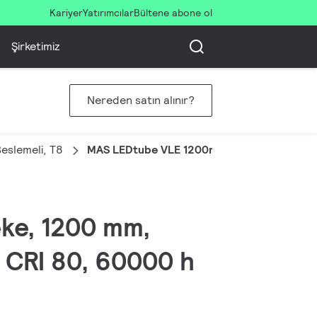
Kariyer
Yatırımcılar
Bültene abone ol
Şirketimiz
Nereden satın alınır?
eslemeli, T8
MAS LEDtube VLE 1200mm HO 14W 840 T8
eke, 1200 mm,
 CRI 80, 60000 h