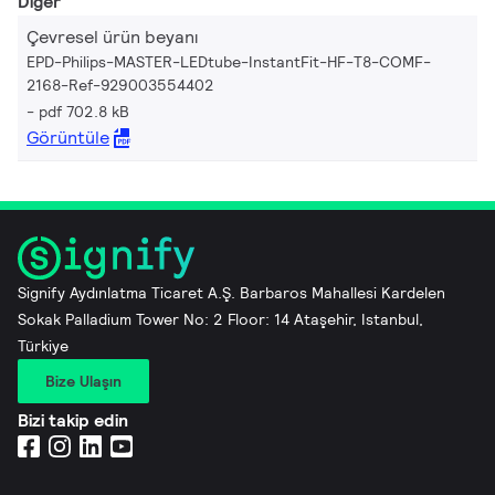
Diğer
Çevresel ürün beyanı
EPD-Philips-MASTER-LEDtube-InstantFit-HF-T8-COMF-
2168-Ref-929003554402
pdf 702.8 kB
Görüntüle
Signify Aydınlatma Ticaret A.Ş. Barbaros Mahallesi Kardelen
Sokak Palladium Tower No: 2 Floor: 14 Ataşehir, Istanbul,
Türkiye
Bize Ulaşın
Bizi takip edin