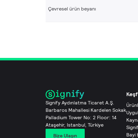
Çevresel ürün beyanı
Keşf
Signify Aydınlatma Ticaret A.Ş.
Ürün
Barbaros Mahallesi Kardelen Sokak
Uygu
Palladium Tower No: 2 Floor: 14
Kayn
Ataşehir, Istanbul, Türkiye
Signi
Bayi
Bize Ulaşın