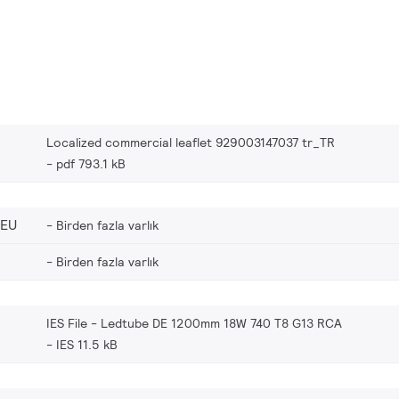
Localized commercial leaflet 929003147037 tr_TR
pdf 793.1 kB
_EU
Birden fazla varlık
Birden fazla varlık
IES File - Ledtube DE 1200mm 18W 740 T8 G13 RCA
IES 11.5 kB