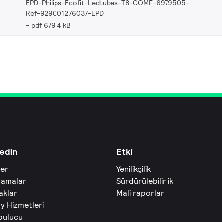
EPD-Philips-Ecofit-Ledtubes-T8-COMF-6979505-
Ref-929001276037-EPD
pdf 679.4 kB
edin
Etki
ler
Yenilikçilik
lamalar
Sürdürülebilirlik
aklar
Mali raporlar
fy Hizmetleri
 bulucu