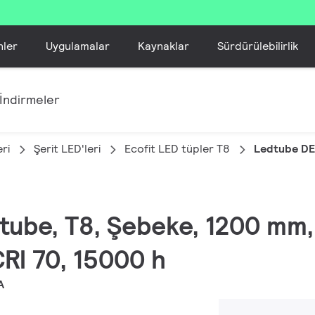
nler
Uygulamalar
Kaynaklar
Sürdürülebilirlik
İndirmeler
ri
Şerit LED'leri
Ecofit LED tüpler T8
Ledtube DE
EDtube, T8, Şebeke, 1200 mm
CRI 70, 15000 h
A