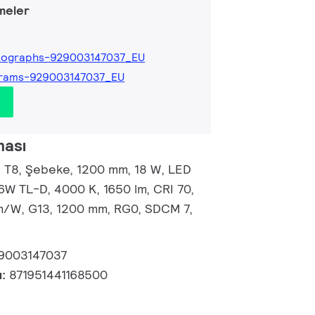
meler
tographs-929003147037_EU
grams-929003147037_EU
ması
, T8, Şebeke, 1200 mm, 18 W, LED
6W TL-D, 4000 K, 1650 lm, CRI 70,
lm/W, G13, 1200 mm, RG0, SDCM 7,
9003147037
u:
871951441168500