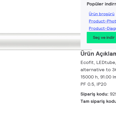
Popüler indir
Ürün broşürü
Product-Pho
Product-Dia
Seç ve indir
Ürün Açıkla
Ecofit, LEDtube
alternative to 3
15000 h, 91.00 
PF 0.5, IP20
Sipariş kodu:
92
Tam sipariş kod