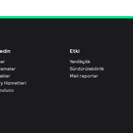
edin
Etki
ler
Yenilikçilik
lamalar
Sürdürülebilirlik
aklar
Mali raporlar
fy Hizmetleri
 bulucu