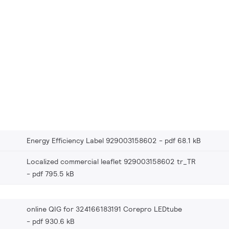
Energy Efficiency Label 929003158602
pdf 68.1 kB
Localized commercial leaflet 929003158602 tr_TR
pdf 795.5 kB
online QIG for 324166183191 Corepro LEDtube
pdf 930.6 kB