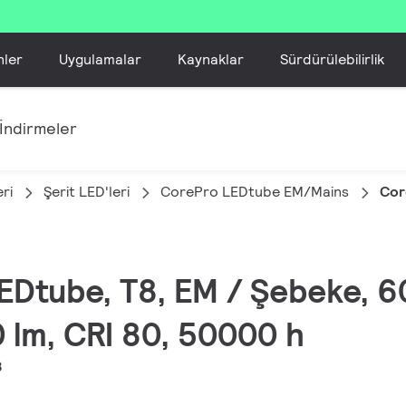
nler
Uygulamalar
Kaynaklar
Sürdürülebilirlik
İndirmeler
ri
Şerit LED'leri
CorePro LEDtube EM/Mains
Cor
LEDtube, T8, EM / Şebeke, 
 lm, CRI 80, 50000 h
8