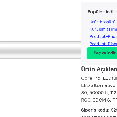
Popüler indir
Ürün broşürü
Kurulum talima
Product-Pho
Product-Dia
Seç ve indir
Ürün Açıkla
CorePro, LEDtub
LED alternative
80, 50000 h, 11
RG0, SDCM 6, PF
Sipariş kodu:
92