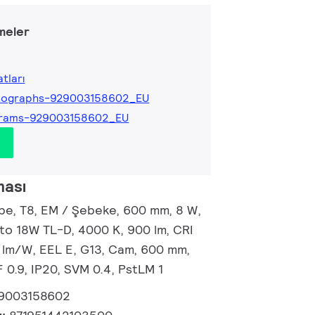
meler
tları
tographs-929003158602_EU
grams-929003158602_EU
ması
e, T8, EM / Şebeke, 600 mm, 8 W,
 to 18W TL-D, 4000 K, 900 lm, CRI
2 lm/W, EEL E, G13, Cam, 600 mm,
 0.9, IP20, SVM 0.4, PstLM 1
9003158602