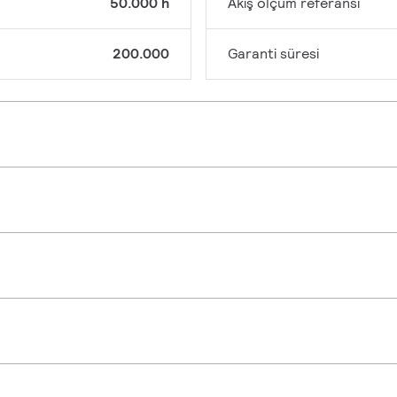
50.000 h
Akış ölçüm referansı
200.000
Garanti süresi