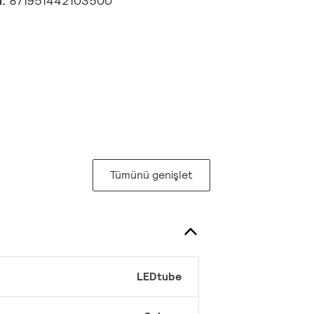
u:
871951442103500
Tümünü genişlet
LEDtube