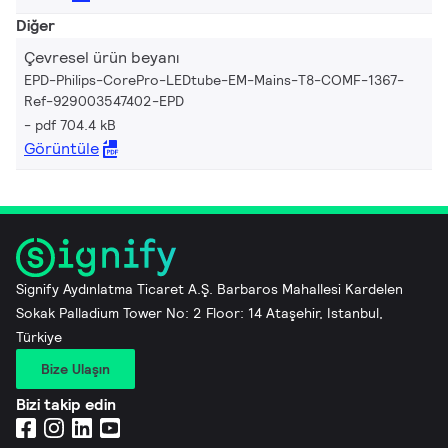
Diğer
Çevresel ürün beyanı
EPD-Philips-CorePro-LEDtube-EM-Mains-T8-COMF-1367-
Ref-929003547402-EPD
pdf 704.4 kB
Görüntüle
Signify Aydınlatma Ticaret A.Ş. Barbaros Mahallesi Kardelen
Sokak Palladium Tower No: 2 Floor: 14 Ataşehir, Istanbul,
Türkiye
Bize Ulaşın
Bizi takip edin