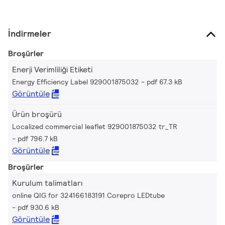
İndirmeler
Broşürler
Enerji Verimliliği Etiketi
Energy Efficiency Label 929001875032
pdf 67.3 kB
Görüntüle
Ürün broşürü
Localized commercial leaflet 929001875032 tr_TR
pdf 796.7 kB
Görüntüle
Broşürler
Kurulum talimatları
online QIG for 324166183191 Corepro LEDtube
pdf 930.6 kB
Görüntüle