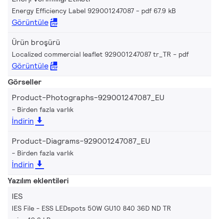
Energy Efficiency Label 929001247087
pdf 67.9 kB
Görüntüle
Ürün broşürü
Localized commercial leaflet 929001247087 tr_TR
pdf
Görüntüle
Görseller
Product-Photographs-929001247087_EU
Birden fazla varlık
İndirin
Product-Diagrams-929001247087_EU
Birden fazla varlık
İndirin
Yazılım eklentileri
IES
IES File - ESS LEDspots 50W GU10 840 36D ND TR