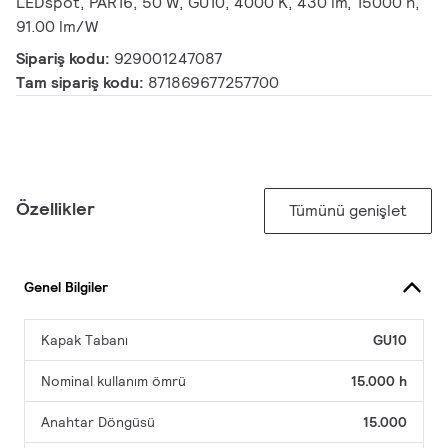
LEDspot, PAR16, 50 W, GU10, 4000 K, 430 lm, 15000 h,
91.00 lm/W
Sipariş kodu:
929001247087
Tam sipariş kodu:
871869677257700
Özellikler
Tümünü genişlet
Genel Bilgiler
Kapak Tabanı
GU10
Nominal kullanım ömrü
15.000 h
Anahtar Döngüsü
15.000