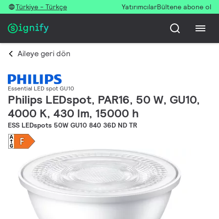
Türkiye - Türkçe
Yatırımcılar
Bültene abone ol
Aileye geri dön
Essential LED spot GU10
Philips LEDspot, PAR16, 50 W, GU10,
4000 K, 430 lm, 15000 h
ESS LEDspots 50W GU10 840 36D ND TR