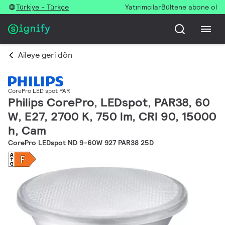
Türkiye - Türkçe
Yatırımcılar
Bültene abone ol
Aileye geri dön
CorePro LED spot PAR
Philips CorePro, LEDspot, PAR38, 60
W, E27, 2700 K, 750 lm, CRI 90, 15000
h, Cam
CorePro LEDspot ND 9-60W 927 PAR38 25D