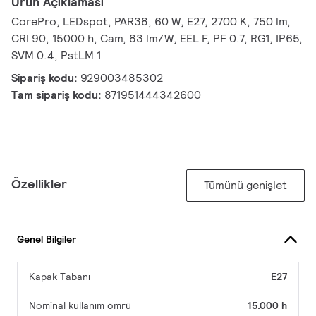
Ürün Açıklaması
CorePro, LEDspot, PAR38, 60 W, E27, 2700 K, 750 lm,
CRI 90, 15000 h, Cam, 83 lm/W, EEL F, PF 0.7, RG1, IP65,
SVM 0.4, PstLM 1
Sipariş kodu:
929003485302
Tam sipariş kodu:
871951444342600
Özellikler
Tümünü genişlet
Genel Bilgiler
Kapak Tabanı
E27
Nominal kullanım ömrü
15.000 h