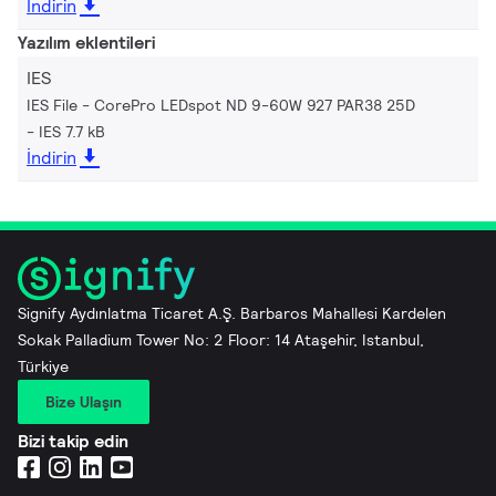
İndirin
Yazılım eklentileri
IES
IES File - CorePro LEDspot ND 9-60W 927 PAR38 25D
IES 7.7 kB
İndirin
Signify Aydınlatma Ticaret A.Ş. Barbaros Mahallesi Kardelen
Sokak Palladium Tower No: 2 Floor: 14 Ataşehir, Istanbul,
Türkiye
Bize Ulaşın
Bizi takip edin