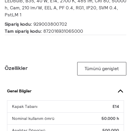
LEDbulb, B35, 40 W, E14, 2700 K, 485 lm, CRI 80, 50000
h, Cam, 210 lm/W, EEL A, PF 0.4, RG1, IP20, SVM 0.4,
PstLM 1
Sipariş kodu:
929003800702
Tam sipariş kodu:
872016931065000
Özellikler
Tümünü genişlet
Genel Bilgiler
Kapak Tabanı
E14
Nominal kullanım ömrü
50.000 h
Anahtar Döngüsü
500.000