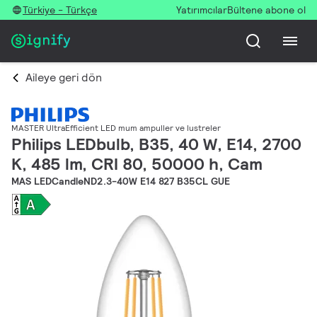
Türkiye - Türkçe
Yatırımcılar
Bültene abone ol
Aileye geri dön
MASTER UltraEfficient LED mum ampuller ve lustreler
Philips LEDbulb, B35, 40 W, E14, 2700
K, 485 lm, CRI 80, 50000 h, Cam
MAS LEDCandleND2.3-40W E14 827 B35CL GUE