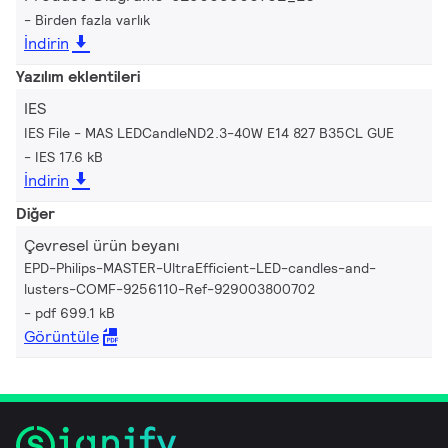
Birden fazla varlık
İndirin
Yazılım eklentileri
IES
IES File - MAS LEDCandleND2.3-40W E14 827 B35CL GUE
IES 17.6 kB
İndirin
Diğer
Çevresel ürün beyanı
EPD-Philips-MASTER-UltraEfficient-LED-candles-and-
lusters-COMF-9256110-Ref-929003800702
pdf 699.1 kB
Görüntüle