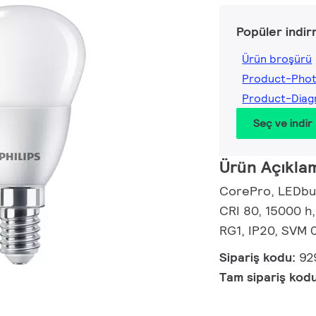
Popüler indir
Ürün broşürü
Product-Pho
Product-Dia
Seç ve indir
Ürün Açıkla
CorePro, LEDbul
CRI 80, 15000 h,
RG1, IP20, SVM 0
Sipariş kodu:
92
Tam sipariş kod