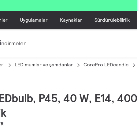
nler
Uygulamalar
Kaynaklar
Sürdürülebilirlik
İndirmeler
ri
LED mumlar ve şamdanlar
CorePro LEDcandle
EDbulb, P45, 40 W, E14, 400
ik
FR