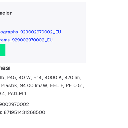
meler
tographs-929002970002_EU
grams-929002970002_EU
ması
b, P45, 40 W, E14, 4000 K, 470 lm,
 Plastik, 94.00 lm/W, EEL F, PF 0.51,
.4, PstLM 1
9002970002
u:
871951431268500