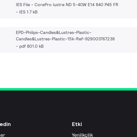
IES File - CorePro lustre ND 5-40W E14 840 P45 FR
IES 1.7 kB
EPD-Philips-Candles&Lustres-Plastic-
Candles&Lustres-Plastic-15k-Ref-929003767238
pdf 801.0 kB
edin
Etki
ler
Yenilikçilik