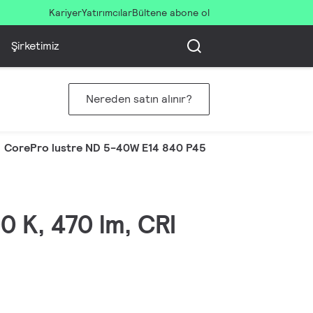
Kariyer
Yatırımcılar
Bültene abone ol
Şirketimiz
Nereden satın alınır?
CorePro lustre ND 5-40W E14 840 P45 FR
0 K, 470 lm, CRI