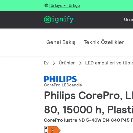
Türkiye - Türkçe
Ürü
Genel Bakış
Teknik Özellikler
Ev
Ürünler
LED ampulleri ve tüple
CorePro LEDcandle
Philips CorePro, L
80, 15000 h, Plast
CorePro lustre ND 5-40W E14 840 P45 