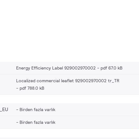
Energy Efficiency Label 929002970002
pdf 67.0 kB
Localized commercial leaflet 929002970002 tr_TR
pdf 788.0 kB
_EU
Birden fazla varlık
Birden fazla varlık