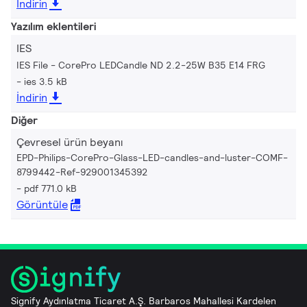
İndirin
Yazılım eklentileri
IES
IES File - CorePro LEDCandle ND 2.2-25W B35 E14 FRG
ies 3.5 kB
İndirin
Diğer
Çevresel ürün beyanı
EPD-Philips-CorePro-Glass-LED-candles-and-luster-COMF-
8799442-Ref-929001345392
pdf 771.0 kB
Görüntüle
Signify Aydınlatma Ticaret A.Ş. Barbaros Mahallesi Kardelen