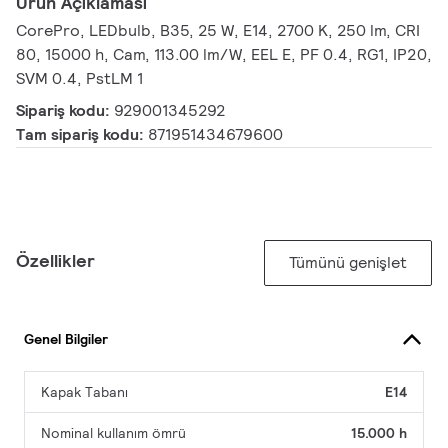
Ürün Açıklaması
CorePro, LEDbulb, B35, 25 W, E14, 2700 K, 250 lm, CRI
80, 15000 h, Cam, 113.00 lm/W, EEL E, PF 0.4, RG1, IP20,
SVM 0.4, PstLM 1
Sipariş kodu:
929001345292
Tam sipariş kodu:
871951434679600
Özellikler
Tümünü genişlet
Genel Bilgiler
Kapak Tabanı
E14
Nominal kullanım ömrü
15.000 h