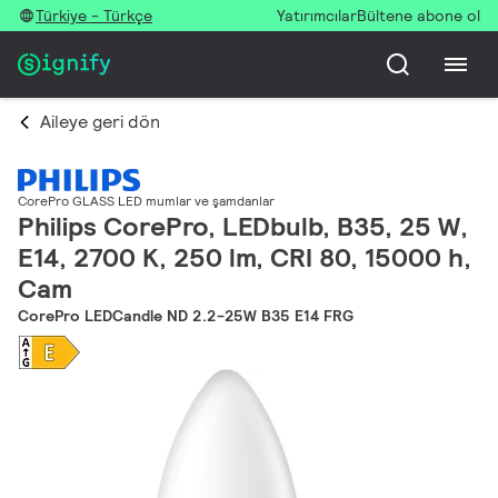
Türkiye - Türkçe
Yatırımcılar
Bültene abone ol
Aileye geri dön
CorePro GLASS LED mumlar ve şamdanlar
Philips CorePro, LEDbulb, B35, 25 W,
E14, 2700 K, 250 lm, CRI 80, 15000 h,
Cam
CorePro LEDCandle ND 2.2-25W B35 E14 FRG