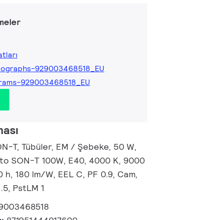
meler
tları
tographs-929003468518_EU
grams-929003468518_EU
ması
-T, Tübüler, EM / Şebeke, 50 W,
 to SON-T 100W, E40, 4000 K, 9000
0 h, 180 lm/W, EEL C, PF 0.9, Cam,
.5, PstLM 1
9003468518