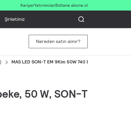
Kariyer
Yatırımcılar
Bültene abone ol
Şirketimiz
Nereden satın alınır?
)
MAS LED SON-T EM 9Klm 50W 740 E40
ebeke, 50 W, SON-T