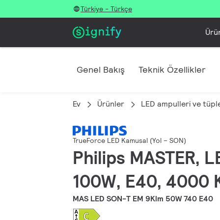
Türkiye - Türkçe
Ürü
Genel Bakış
Teknik Özellikler
Ev
Ürünler
LED ampulleri ve tüple
TrueForce LED Kamusal (Yol – SON)
Philips MASTER, L
100W, E40, 4000 K
MAS LED SON-T EM 9Klm 50W 740 E40