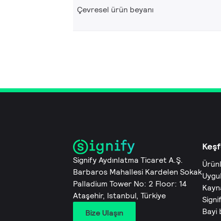
Çevresel ürün beyanı
Keşf
Signify Aydınlatma Ticaret A.Ş.
Ürün
Barbaros Mahallesi Kardelen Sokak
Uygu
Palladium Tower No: 2 Floor: 14
Kayn
Ataşehir, Istanbul, Türkiye
Signi
Bayi
Bize Ulaşın