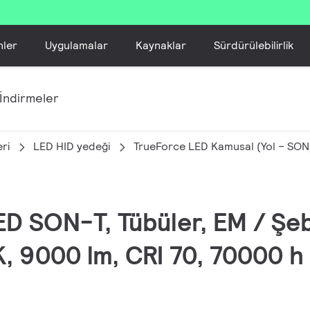
nler
Uygulamalar
Kaynaklar
Sürdürülebilirlik
İndirmeler
ri
LED HID yedeği
TrueForce LED Kamusal (Yol – SON
ED SON-T, Tübüler, EM / Ş
, 9000 lm, CRI 70, 70000 h