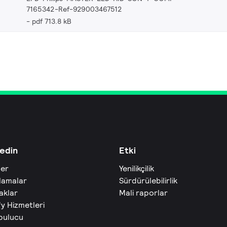
7165342-Ref-929003467512
pdf 713.8 kB
edin
Etki
ler
Yenilikçilik
lamalar
Sürdürülebilirlik
aklar
Mali raporlar
fy Hizmetleri
 bulucu