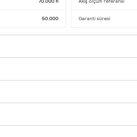
70.000 h
Akış ölçüm referansı
50.000
Garanti süresi