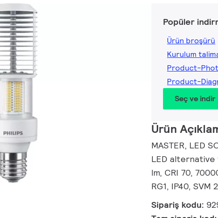
Popüler indir
Ürün broşürü
Kurulum talima
Product-Pho
Product-Dia
Seç ve indir
Ürün Açıkla
MASTER, LED SON
LED alternative
lm, CRI 70, 7000
RG1, IP40, SVM 2
Sipariş kodu:
92