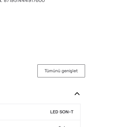
u:
871951444917600
Tümünü genişlet
LED SON-T