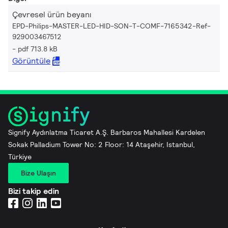
Çevresel ürün beyanı
EPD-Philips-MASTER-LED-HID-SON-T-COMF-7165342-Ref-
929003467512
pdf 713.8 kB
Görüntüle
Signify Aydınlatma Ticaret A.Ş. Barbaros Mahallesi Kardelen
Sokak Palladium Tower No: 2 Floor: 14 Ataşehir, Istanbul,
Türkiye
Bize Ulaşın
Bizi takip edin