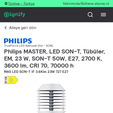
Türkiye - Türkçe
Yatırımcılar
Bültene abone ol
Aileye geri dön
TrueForce LED Kamusal (Yol – SON)
Philips MASTER, LED SON-T, Tübüler,
EM, 23 W, SON-T 50W, E27, 2700 K,
3600 lm, CRI 70, 70000 h
MAS LED SON-T IF 3.6Klm 23W 727 E27