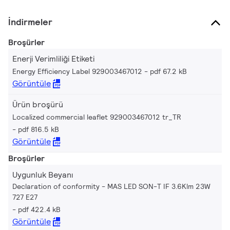
İndirmeler
Broşürler
Enerji Verimliliği Etiketi
Energy Efficiency Label 929003467012
pdf 67.2 kB
Görüntüle
Ürün broşürü
Localized commercial leaflet 929003467012 tr_TR
pdf 816.5 kB
Görüntüle
Broşürler
Uygunluk Beyanı
Declaration of conformity - MAS LED SON-T IF 3.6Klm 23W
727 E27
pdf 422.4 kB
Görüntüle