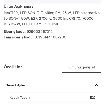
Ürün Açıklaması
MASTER, LED SON-T, Tübüler, EM, 23 W, LED alternative
to SON-T 50W, E27, 2700 K, 3600 lm, CRI 70, 70000 h,
156 lm/W, EEL D, Cam, RG1, IP40
Sipariş kodu:
929003467012
Tam sipariş kodu:
871951444887200
Özellikler
Tümünü genişlet
Genel Bilgiler
Kapak Tabanı
E27