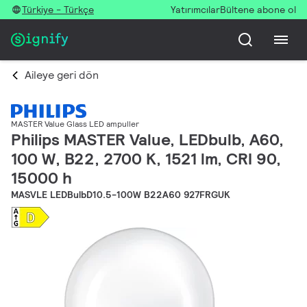
Türkiye - Türkçe
Yatırımcılar
Bültene abone ol
Aileye geri dön
MASTER Value Glass LED ampuller
Philips MASTER Value, LEDbulb, A60,
100 W, B22, 2700 K, 1521 lm, CRI 90,
15000 h
MASVLE LEDBulbD10.5-100W B22A60 927FRGUK