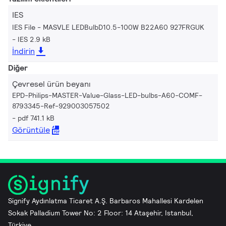
IES
IES File - MASVLE LEDBulbD10.5-100W B22A60 927FRGUK
IES 2.9 kB
İndirin
Diğer
Çevresel ürün beyanı
EPD-Philips-MASTER-Value-Glass-LED-bulbs-A60-COMF-
8793345-Ref-929003057502
pdf 741.1 kB
Görüntüle
Signify Aydınlatma Ticaret A.Ş. Barbaros Mahallesi Kardelen
Sokak Palladium Tower No: 2 Floor: 14 Ataşehir, Istanbul,
Türkiye