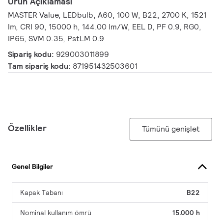
Ürün Açıklaması
MASTER Value, LEDbulb, A60, 100 W, B22, 2700 K, 1521
lm, CRI 90, 15000 h, 144.00 lm/W, EEL D, PF 0.9, RG0,
IP65, SVM 0.35, PstLM 0.9
Sipariş kodu:
929003011899
Tam sipariş kodu:
871951432503601
Özellikler
Tümünü genişlet
Genel Bilgiler
Kapak Tabanı
B22
Nominal kullanım ömrü
15.000 h