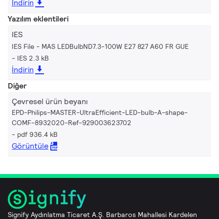
İndirin
Yazılım eklentileri
IES
IES File - MAS LEDBulbND7.3-100W E27 827 A60 FR GUE
IES 2.3 kB
İndirin
Diğer
Çevresel ürün beyanı
EPD-Philips-MASTER-UltraEfficient-LED-bulb-A-shape-
COMF-8932020-Ref-929003623702
pdf 936.4 kB
Görüntüle
Signify Aydınlatma Ticaret A.Ş. Barbaros Mahallesi Kardelen