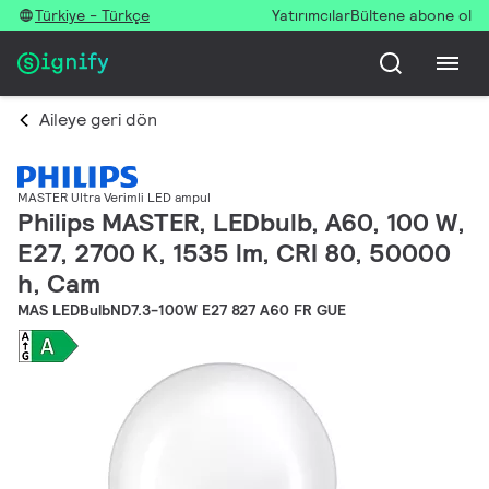
Türkiye - Türkçe
Yatırımcılar
Bültene abone ol
Aileye geri dön
MASTER Ultra Verimli LED ampul
Philips MASTER, LEDbulb, A60, 100 W,
E27, 2700 K, 1535 lm, CRI 80, 50000
h, Cam
MAS LEDBulbND7.3-100W E27 827 A60 FR GUE