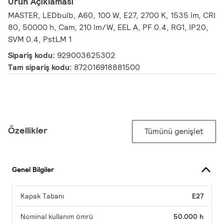
Ürün Açıklaması
MASTER, LEDbulb, A60, 100 W, E27, 2700 K, 1535 lm, CRI
80, 50000 h, Cam, 210 lm/W, EEL A, PF 0.4, RG1, IP20,
SVM 0.4, PstLM 1
Sipariş kodu:
929003625302
Tam sipariş kodu:
872016918881500
Özellikler
Tümünü genişlet
Genel Bilgiler
Kapak Tabanı
E27
Nominal kullanım ömrü
50.000 h