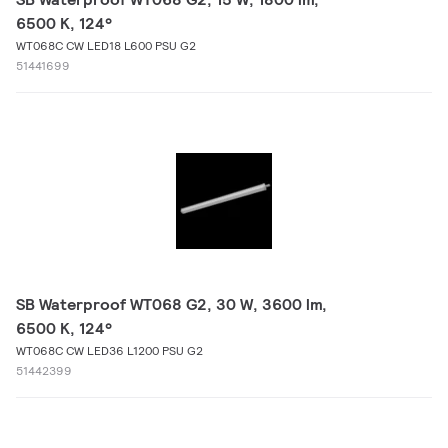
6500 K, 124°
WT068C CW LED18 L600 PSU G2
51441699
SB Waterproof WT068 G2, 30 W, 3600 lm,
6500 K, 124°
WT068C CW LED36 L1200 PSU G2
51442399