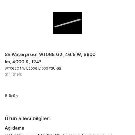
SB Waterproof WT068 G2, 46.5 W, 5600
lm, 4000 K, 124°
WT068C NW LED56 L1500 PSU G2
51446199
6 ürün
Ürün ailesi bilgileri
Açıklama