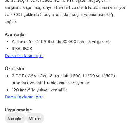
SB Su Geçirmez WT068C G2, farklı müşteri ihtiyaçlarını
karşılamak için müşteriye standart ve dahili kablolamalı versiyon
ve 2 CCT şeklinde 3 boy arasından seçim yapma esnekliği
sağlar.
Avantajlar
Kullanım ömrü: L70B50'de 30.000 saat, 3 yıl garanti
IP66, IK08
Daha fazlasını gör
Özellikler
2 CCT (NW ve CW), 3 uzunluk (L600, L1200 ve L1500),
standart ve dahili kablolamalı versiyonlar
120 lm/W ile yüksek verimlilik
Daha fazlasını gör
Uygulamalar
Garajlar
Ofisler