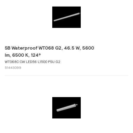
SB Waterproof WT068 G2, 46.5 W, 5600
lm, 6500 K, 124°
WT068C CW LED56 L1500 PSU G2
51443099