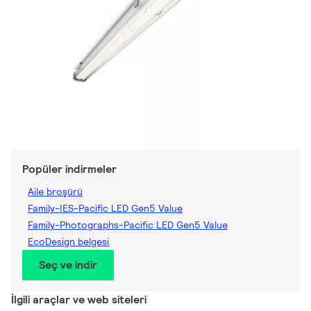
Popüler indirmeler
Aile broşürü
Family-IES-Pacific LED Gen5 Value
Family-Photographs-Pacific LED Gen5 Value
EcoDesign belgesi
Seç ve indir
İlgili araçlar ve web siteleri