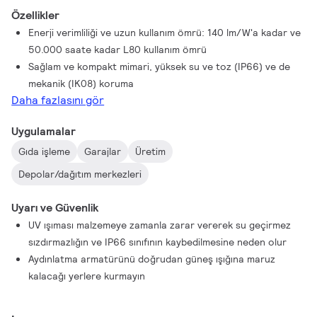
bu tamamen bakım yapılabilir aydınlatma armatürleri, genel
Özellikler
kullanım ömürlerini uzatmak için yükseltilebilir. Bu lambalar,
Enerji verimliliği ve uzun kullanım ömrü: 140 lm/W'a kadar ve
kablolama ve çeşitli bağlantı ve montaj seçenekleri sayesinde
50.000 saate kadar L80 kullanım ömrü
kolaylaşan hızlı ve kolay kurulumlarının yanı sıra enerji verimliliği
Sağlam ve kompakt mimari, yüksek su ve toz (IP66) ve de
ve bakım kolaylığı sayesinde zorlu uygulamalardaki
mekanik (IK08) koruma
operasyonlarda minimum kesinti ile öne çıkıyor. Pacific LED
Daha fazlasını gör
Gen5 Value'yu Keşfedin. Su geçirmez aydınlatma için optimum
performansa sahip sağlam lambalar.
Uygulamalar
Gıda işleme
Garajlar
Üretim
Depolar/dağıtım merkezleri
Uyarı ve Güvenlik
UV ışıması malzemeye zamanla zarar vererek su geçirmez
sızdırmazlığın ve IP66 sınıfının kaybedilmesine neden olur
Aydınlatma armatürünü doğrudan güneş ışığına maruz
kalacağı yerlere kurmayın