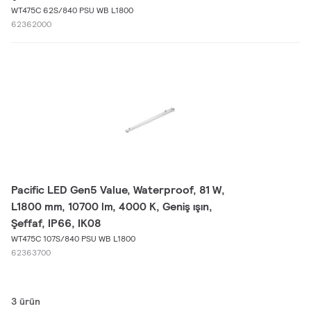
WT475C 62S/840 PSU WB L1800
62362000
Pacific LED Gen5 Value, Waterproof, 81 W,
L1800 mm, 10700 lm, 4000 K, Geniş ışın,
Şeffaf, IP66, IK08
WT475C 107S/840 PSU WB L1800
62363700
3 ürün