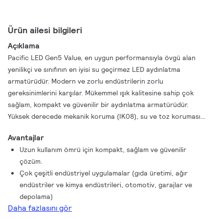
Ürün ailesi bilgileri
Açıklama
Pacific LED Gen5 Value, en uygun performansıyla övgü alan
yenilikçi ve sınıfının en iyisi su geçirmez LED aydınlatma
armatürüdür. Modern ve zorlu endüstrilerin zorlu
gereksinimlerini karşılar. Mükemmel ışık kalitesine sahip çok
sağlam, kompakt ve güvenilir bir aydınlatma armatürüdür.
Yüksek derecede mekanik koruma (IK08), su ve toz koruması
(IP66) ve kanıtlanmış kimyasal direnci ile Pacific LED Gen5,
Avantajlar
otomotiv, gıda ve ağır endüstrilerin zorlu koşullarına mükemmel
Uzun kullanım ömrü için kompakt, sağlam ve güvenilir
şekilde dayanabilir. Bu su geçirmez aydınlatma aynı zamanda
çözüm.
otoparklarda ve depolarda da iyi performans gösterir. Bir çok
Çok çeşitli endüstriyel uygulamalar (gıda üretimi, ağır
optik ve geniş ışık çıkış aralığı ile. Pacific LED Gen5 Value
endüstriler ve kimya endüstrileri, otomotiv, garajlar ve
lambaları üstün, yapaylık içermeyen ışık kalitesi ve homojen ışık
depolama)
sağlar. Bu, optimize edilmiş ışık şeması planlamasında daha fazla
Daha fazlasını gör
esneklik sağlar. Ayrıca dairesel bir yaklaşımla tasarlanmıştır, yani